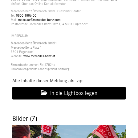
einfach über das Online Kontaktformular.
Mercedes-Benz Österreich GmbH Customer Center
Tel:
0800 1886 00
Mail:
mbcc-aut@mercedes-benz.com
Postadresse: Mercedes-Benz Platz 1, A-5301 Eugendorf
IMPRESSUM:
Mercedes-Benz Österreich GmbH
Mercedes-Benz Platz 1
5301 Eugendorf
Website:
www.mercedes-benz.at
Firmenbuchnummer: FN 67524a
Firmenbuchgericht: Landesgericht Salzburg
Alle Inhalte dieser Meldung als .zip:
In die Lightbox legen
Bilder (7)