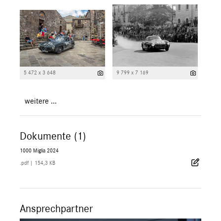
5 472 x 3 648
9 799 x 7 169
weitere ...
Dokumente (1)
1000 Miglia 2024
.pdf
|
154,3 KB
Ansprechpartner