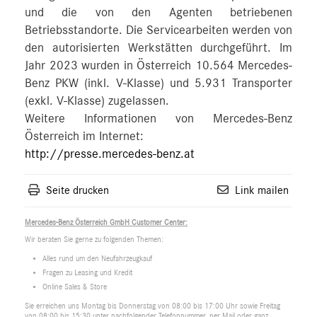
und die von den Agenten betriebenen
Betriebsstandorte. Die Servicearbeiten werden von
den autorisierten Werkstätten durchgeführt. Im
Jahr 2023 wurden in Österreich 10.564 Mercedes-
Benz PKW (inkl. V-Klasse) und 5.931 Transporter
(exkl. V-Klasse) zugelassen.
Weitere Informationen von Mercedes-Benz
Österreich im Internet:
http://presse.mercedes-benz.at
Seite drucken
Link mailen
Mercedes-Benz Österreich GmbH Customer Center:
Wir beraten Sie gerne zu folgenden Themen:
Alles rund um den Neufahrzeugkauf
Fragen zu Leasing und Kredit
Online Sales & Store
Sie erreichen uns Montag bis Donnerstag von 08:00 bis 17:00 Uhr sowie Freitag
von 08:00 bis 15:30 unter nachfolgender Telefonnummer, per Mail oder ganz