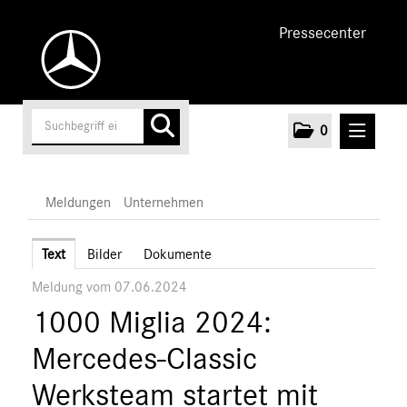
Pressecenter
0
MELDUNGEN
Meldungen
Unternehmen
Unternehmen
Text
Bilder
Dokumente
Meldung vom 07.06.2024
Marken & Produkte
1000 Miglia 2024:
MEDIA
Mercedes-Classic
ÜBER UNS
Werksteam startet mit
ANSPRECHPARTNER