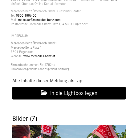
einfach über das Online Kontaktformular.
Mercedes-Benz Österreich GmbH Customer Center
Tel:
0800 1886 00
Mail:
mbcc-aut@mercedes-benz.com
Postadresse: Mercedes-Benz Platz 1, A-5301 Eugendorf
IMPRESSUM:
Mercedes-Benz Österreich GmbH
Mercedes-Benz Platz 1
5301 Eugendorf
Website:
www.mercedes-benz.at
Firmenbuchnummer: FN 67524a
Firmenbuchgericht: Landesgericht Salzburg
Alle Inhalte dieser Meldung als .zip:
In die Lightbox legen
Bilder (7)