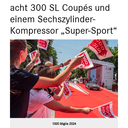
S-Klasse
acht 300 SL Coupés und
SL
einem Sechszylinder-
SLC
Kompressor „Super-Sport“
GLC
GLE
GT R
GT C
GT 4-Türer Coupé
CLA
EQ
Maybach
Mercedes-Benz
smart
G-Klasse
Vans
1000 Miglia 2024
Marken & Produkte