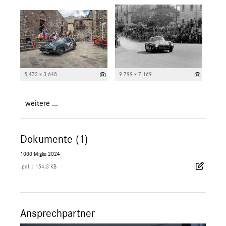
5 472 x 3 648
9 799 x 7 169
weitere ...
Dokumente (1)
1000 Miglia 2024
.pdf
|
154,3 KB
Ansprechpartner