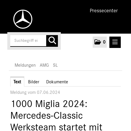
Pressecenter
0
MELDUNGEN
Meldungen
AMG
SL
Unternehmen
Text
Bilder
Dokumente
Meldung vom 07.06.2024
Cars
1000 Miglia 2024:
AMG
A-Klasse
Mercedes-Classic
C-Klasse
Werksteam startet mit
E-Klasse