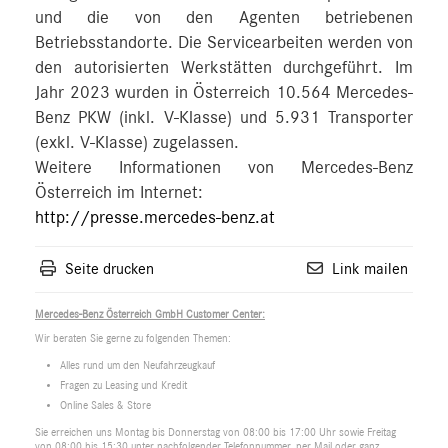
und die von den Agenten betriebenen
Betriebsstandorte. Die Servicearbeiten werden von
den autorisierten Werkstätten durchgeführt. Im
Jahr 2023 wurden in Österreich 10.564 Mercedes-
Benz PKW (inkl. V-Klasse) und 5.931 Transporter
(exkl. V-Klasse) zugelassen.
Weitere Informationen von Mercedes-Benz
Österreich im Internet:
http://presse.mercedes-benz.at
Seite drucken
Link mailen
Mercedes-Benz Österreich GmbH Customer Center:
Wir beraten Sie gerne zu folgenden Themen:
Alles rund um den Neufahrzeugkauf
Fragen zu Leasing und Kredit
Online Sales & Store
Sie erreichen uns Montag bis Donnerstag von 08:00 bis 17:00 Uhr sowie Freitag
von 08:00 bis 15:30 unter nachfolgender Telefonnummer, per Mail oder ganz