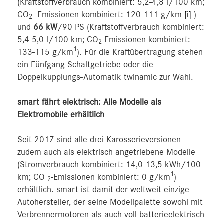
(Kraftstoffverbrauch kombiniert: 5,2-4,8 l/100 km;
CO
-Emissionen kombiniert: 120-111 g/km
[i]
)
2
und
66 kW
/90 PS (Kraftstoffverbrauch kombiniert:
5,4-5,0 l/100 km; CO
-Emissionen kombiniert:
2
1
133-115 g/km
). Für die Kraftübertragung stehen
ein Fünfgang-Schaltgetriebe oder die
Doppelkupplungs-Automatik twinamic zur Wahl.
smart fährt elektrisch: Alle Modelle als
Elektromobile erhältlich
Seit 2017 sind alle drei Karosserieversionen
zudem auch als elektrisch angetriebene Modelle
(Stromverbrauch kombiniert: 14,0-13,5 kWh/100
1
km; CO
-Emissionen kombiniert: 0 g/km
)
2
erhältlich. smart ist damit der weltweit einzige
Autohersteller, der seine Modellpalette sowohl mit
Verbrennermotoren als auch voll batterieelektrisch