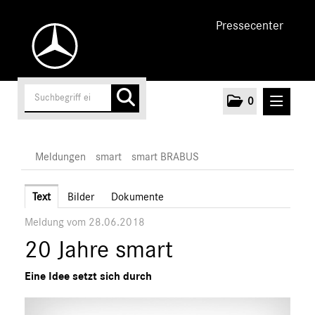
Pressecenter
0
MELDUNGEN
Meldungen
smart
smart BRABUS
Unternehmen
Text
Bilder
Dokumente
Meldung vom 28.06.2018
Cars
20 Jahre smart
AMG
EQ
Eine Idee setzt sich durch
Maybach
Mercedes-Benz