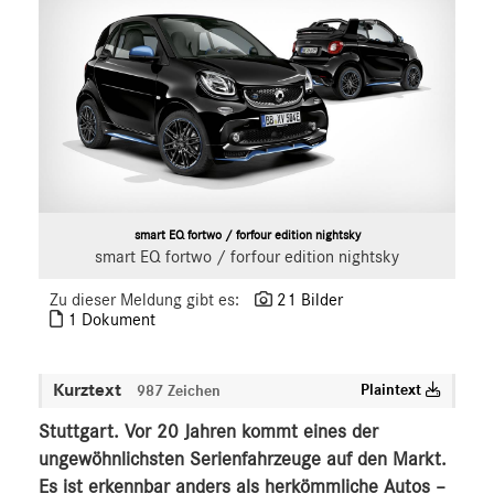
smart
smart
smart BRABUS
G-Klasse
Vans
Marken & Produkte
MEDIA
smart EQ fortwo / forfour edition nightsky
smart EQ fortwo / forfour edition nightsky
ÜBER UNS
Zu dieser Meldung gibt es:
21 Bilder
ANSPRECHPARTNER
1 Dokument
Kurztext
Plaintext
987 Zeichen
Stuttgart. Vor 20 Jahren kommt eines der
ungewöhnlichsten Serienfahrzeuge auf den Markt.
Es ist erkennbar anders als herkömmliche Autos –