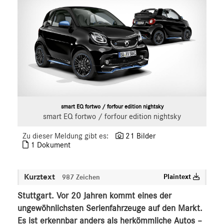
smart
smart
smart BRABUS
G-Klasse
Vans
Marken & Produkte
MEDIA
smart EQ fortwo / forfour edition nightsky
smart EQ fortwo / forfour edition nightsky
ÜBER UNS
Zu dieser Meldung gibt es:
21 Bilder
ANSPRECHPARTNER
1 Dokument
Kurztext
Plaintext
987 Zeichen
Stuttgart. Vor 20 Jahren kommt eines der
ungewöhnlichsten Serienfahrzeuge auf den Markt.
Es ist erkennbar anders als herkömmliche Autos –