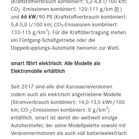
(Kraftstoffverbrauch kombiniert: 5,2-4,8 l/100 km;
CO
-Emissionen kombiniert: 120-111 g/km
[i]
)
2
und
66 kW
/90 PS (Kraftstoffverbrauch kombiniert:
5,4-5,0 l/100 km; CO
-Emissionen kombiniert:
2
1
133-115 g/km
). Für die Kraftübertragung stehen
ein Fünfgang-Schaltgetriebe oder die
Doppelkupplungs-Automatik twinamic zur Wahl.
smart fährt elektrisch: Alle Modelle als
Elektromobile erhältlich
Seit 2017 sind alle drei Karosserieversionen
zudem auch als elektrisch angetriebene Modelle
(Stromverbrauch kombiniert: 14,0-13,5 kWh/100
1
km; CO
-Emissionen kombiniert: 0 g/km
)
2
erhältlich. smart ist damit der weltweit einzige
Autohersteller, der seine Modellpalette sowohl mit
Verbrennermotoren als auch voll batterieelektrisch