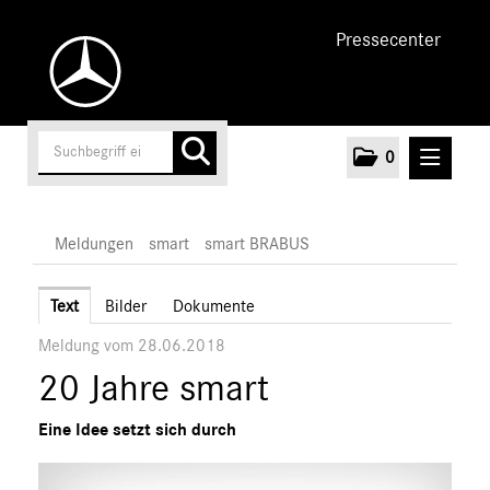
Pressecenter
0
MELDUNGEN
Meldungen
smart
smart BRABUS
Unternehmen
Text
Bilder
Dokumente
Meldung vom 28.06.2018
Cars
20 Jahre smart
AMG
EQ
Eine Idee setzt sich durch
Maybach
Mercedes-Benz