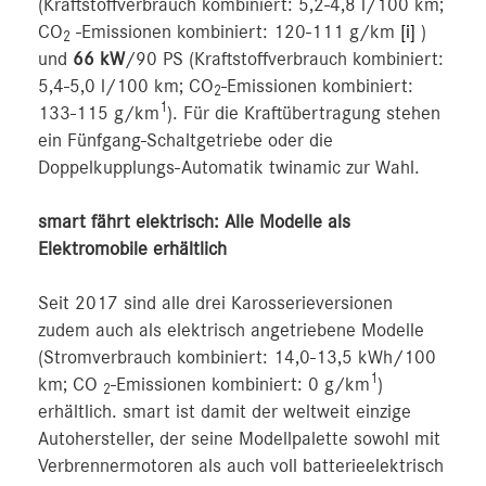
(Kraftstoffverbrauch kombiniert: 5,2-4,8 l/100 km;
CO
-Emissionen kombiniert: 120-111 g/km
[i]
)
2
und
66 kW
/90 PS (Kraftstoffverbrauch kombiniert:
5,4-5,0 l/100 km; CO
-Emissionen kombiniert:
2
1
133-115 g/km
). Für die Kraftübertragung stehen
ein Fünfgang-Schaltgetriebe oder die
Doppelkupplungs-Automatik twinamic zur Wahl.
smart fährt elektrisch: Alle Modelle als
Elektromobile erhältlich
Seit 2017 sind alle drei Karosserieversionen
zudem auch als elektrisch angetriebene Modelle
(Stromverbrauch kombiniert: 14,0-13,5 kWh/100
1
km; CO
-Emissionen kombiniert: 0 g/km
)
2
erhältlich. smart ist damit der weltweit einzige
Autohersteller, der seine Modellpalette sowohl mit
Verbrennermotoren als auch voll batterieelektrisch