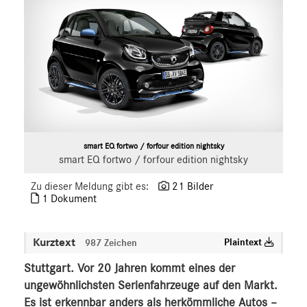
smart
smart
smart BRABUS
G-Klasse
Vans
Marken & Produkte
MEDIA
smart EQ fortwo / forfour edition nightsky
smart EQ fortwo / forfour edition nightsky
ÜBER UNS
Zu dieser Meldung gibt es:
21 Bilder
ANSPRECHPARTNER
1 Dokument
Kurztext
Plaintext
987 Zeichen
Stuttgart. Vor 20 Jahren kommt eines der
ungewöhnlichsten Serienfahrzeuge auf den Markt.
Es ist erkennbar anders als herkömmliche Autos –