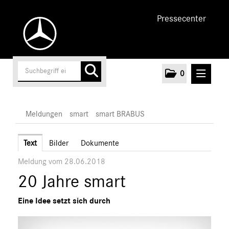
Pressecenter
0
MELDUNGEN
Meldungen
smart
smart BRABUS
Unternehmen
Text
Bilder
Dokumente
Meldung vom 28.06.2018
Cars
20 Jahre smart
AMG
EQ
Eine Idee setzt sich durch
Maybach
Mercedes-Benz