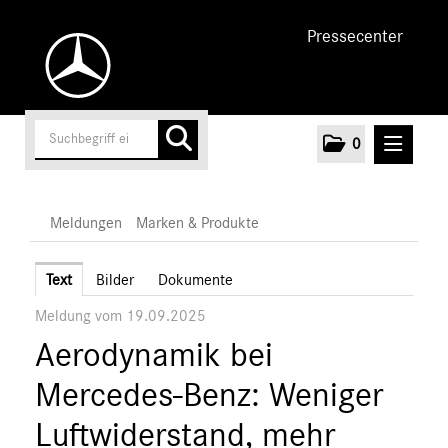
Pressecenter
0
MELDUNGEN
Meldungen
Marken & Produkte
Unternehmen
Text
Bilder
Dokumente
Meldung vom 19.09.2025
Cars
Aerodynamik bei
Vans
Marken & Produkte
Mercedes-Benz: Weniger
MEDIA
Luftwiderstand, mehr