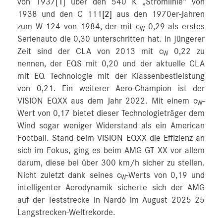
von 1937
[1]
über den 540 K „Stromlinie“ von
1938 und den C 111
[2]
aus den 1970er-Jahren
zum W 124 von 1984, der mit c
0,29 als erstes
W
Serienauto die 0,30 unterschritten hat. In jüngerer
Zeit sind der CLA von 2013 mit c
0,22 zu
W
nennen, der EQS mit 0,20 und der aktuelle CLA
mit EQ Technologie mit der Klassenbestleistung
von 0,21. Ein weiterer Aero-Champion ist der
VISION EQXX aus dem Jahr 2022. Mit einem c
-
W
Wert von 0,17 bietet dieser Technologieträger dem
Wind sogar weniger Widerstand als ein American
Football. Stand beim VISION EQXX die Effizienz an
sich im Fokus, ging es beim AMG GT XX vor allem
darum, diese bei über 300 km/h sicher zu stellen.
Nicht zuletzt dank seines c
-Werts von 0,19 und
W
intelligenter Aerodynamik sicherte sich der AMG
auf der Teststrecke in Nardò im August 2025 25
Langstrecken-Weltrekorde.