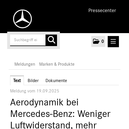
Pressecenter
0
MELDUNGEN
Meldungen
Marken & Produkte
Unternehmen
Text
Bilder
Dokumente
Meldung vom 19.09.2025
Cars
Aerodynamik bei
Vans
Marken & Produkte
Mercedes-Benz: Weniger
MEDIA
Luftwiderstand, mehr