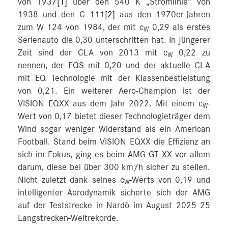
von 1937
[1]
über den 540 K „Stromlinie“ von
1938 und den C 111
[2]
aus den 1970er-Jahren
zum W 124 von 1984, der mit c
0,29 als erstes
W
Serienauto die 0,30 unterschritten hat. In jüngerer
Zeit sind der CLA von 2013 mit c
0,22 zu
W
nennen, der EQS mit 0,20 und der aktuelle CLA
mit EQ Technologie mit der Klassenbestleistung
von 0,21. Ein weiterer Aero-Champion ist der
VISION EQXX aus dem Jahr 2022. Mit einem c
-
W
Wert von 0,17 bietet dieser Technologieträger dem
Wind sogar weniger Widerstand als ein American
Football. Stand beim VISION EQXX die Effizienz an
sich im Fokus, ging es beim AMG GT XX vor allem
darum, diese bei über 300 km/h sicher zu stellen.
Nicht zuletzt dank seines c
-Werts von 0,19 und
W
intelligenter Aerodynamik sicherte sich der AMG
auf der Teststrecke in Nardò im August 2025 25
Langstrecken-Weltrekorde.