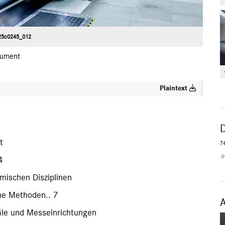
25c0245_012
ument
Plaintext
t
7
.p
4
mischen Disziplinen
ne Methoden.. 7
le und Messeinrichtungen