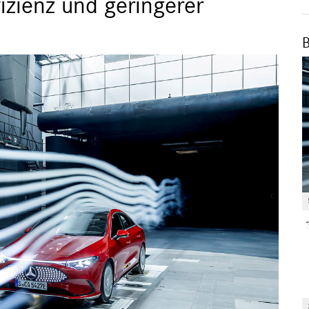
izienz und geringerer
B