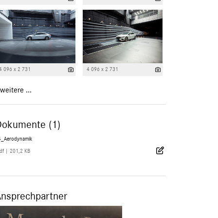
4 096 x 2 731
4 096 x 2 731
weitere ...
Dokumente (1)
4_Aerodynamik
df
|
201,2 KB
Ansprechpartner