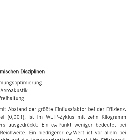
mischen Disziplinen
trömungsoptimierung
 Aeroakustik
freihaltung
t Abstand der größte Einflussfaktor bei der Effizienz.
tel (0,001), ist im WLTP-Zyklus mit zehn Kilogramm
ers ausgedrückt: Ein c
-Punkt weniger bedeutet bei
w
eichweite. Ein niedrigerer c
-Wert ist vor allem bei
W