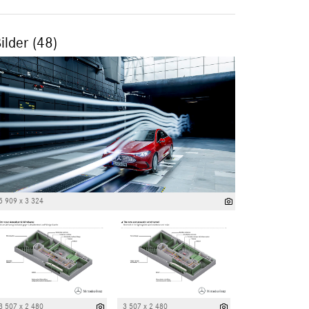
ilder (48)
5 909 x 3 324
3 507 x 2 480
3 507 x 2 480