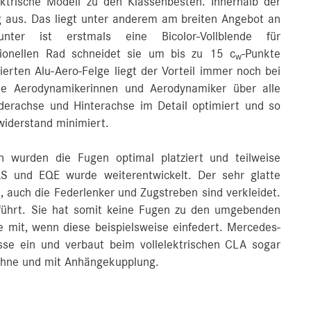
ktrische Modell zu den Klassenbesten. Innerhalb der
ng aus. Das liegt unter anderem am breiten Angebot an
nter ist erstmals eine Bicolor-Vollblende für
tionellen Rad schneidet sie um bis zu 15 c
-Punkte
w
ierten Alu-Aero-Felge liegt der Vorteil immer noch bei
e Aerodynamikerinnen und Aerodynamiker über alle
rderachse und Hinterachse im Detail optimiert und so
widerstand minimiert.
n wurden die Fugen optimal platziert und teilweise
S und EQE wurde weiterentwickelt. Der sehr glatte
, auch die Federlenker und Zugstreben sind verkleidet.
eführt. Sie hat somit keine Fugen zu den umgebenden
e mit, wenn diese beispielsweise einfedert. Mercedes-
se ein und verbaut beim vollelektrischen CLA sogar
 ohne und mit Anhängekupplung.