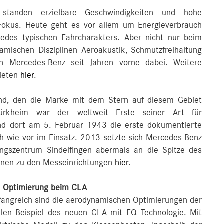
standen erzielbare Geschwindigkeiten und hohe
 Fokus. Heute geht es vor allem um Energieverbrauch
edes typischen Fahrcharakters. Aber nicht nur beim
amischen Disziplinen Aeroakustik, Schmutzfreihaltung
n Mercedes‑Benz seit Jahren vorne dabei. Weitere
bieten
hier
.
nd, den die Marke mit dem Stern auf diesem Gebiet
türkheim war der weltweit Erste seiner Art für
and dort am 5. Februar 1943 die erste dokumentierte
h wie vor im Einsatz. 2013 setzte sich Mercedes‑Benz
ngszentrum Sindelfingen abermals an die Spitze des
onen zu den Messeinrichtungen
hier
.
he Optimierung beim CLA
mfangreich sind die aerodynamischen Optimierungen der
llen Beispiel des neuen CLA mit EQ Technologie. Mit