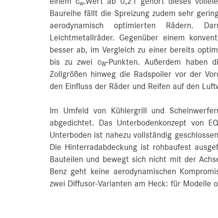
einem c
Wert ab 0,21 gehört dieses vollele
w‑
Baureihe fällt die Spreizung zudem sehr geri
aerodynamisch optimierten Rädern. Daru
Leichtmetallräder. Gegenüber einem konven
besser ab, im Vergleich zu einer bereits optim
bis zu zwei c
-Punkten. Außerdem haben di
W
Zollgrößen hinweg die Radspoiler vor der Vo
den Einfluss der Räder und Reifen auf den Luft
Im Umfeld von Kühlergrill und Scheinwerfer
abgedichtet. Das Unterbodenkonzept von EQ
Unterboden ist nahezu vollständig geschlossen
Die Hinterradabdeckung ist rohbaufest ausg
Bauteilen und bewegt sich nicht mit der Achs
Benz geht keine aerodynamischen Kompromis
zwei Diffusor-Varianten am Heck: für Modelle