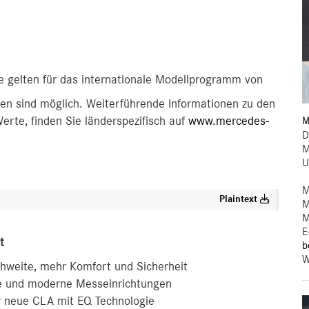
 gelten für das internationale Modellprogramm von
n sind möglich. Weiterführende Informationen zu den
rte, finden Sie länderspezifisch auf
www.mercedes-
M
D
M
U
M
Plaintext
M
M
E
t
b
W
ichweite, mehr Komfort und Sicherheit
te und moderne Messeinrichtungen
r neue CLA mit EQ Technologie