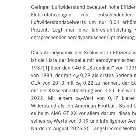
Geringer Luftwiderstand bedeutet hohe Effizie
Elektrofahrzeugen von entscheiden
Luftwiderstandsbeiwerts um nur 0,01 erhöh
Prozent. Legt man eine Jahresfahrleistung
entsprechender aerodynamischer Optimierung 
Dass Aerodynamik der Schlüssel zu Effizienz i
ist die Liste der Modelle mit aerodynamischen
1937
[1]
über den 540 K „Stromlinie“ von 193
von 1984, der mit c
0,29 als erstes Serienaut
W
CLA von 2013 mit c
0,22 zu nennen, der EQ
W
mit der Klassenbestleistung von 0,21. Ein we
2022. Mit einem c
-Wert von 0,17 bietet
W
Widerstand als ein American Football. Stand 
es beim AMG GT XX vor allem darum, diese bei
seines c
-Werts von 0,19 und intelligenter Ae
W
Nardò im August 2025 25 Langstrecken-Weltr