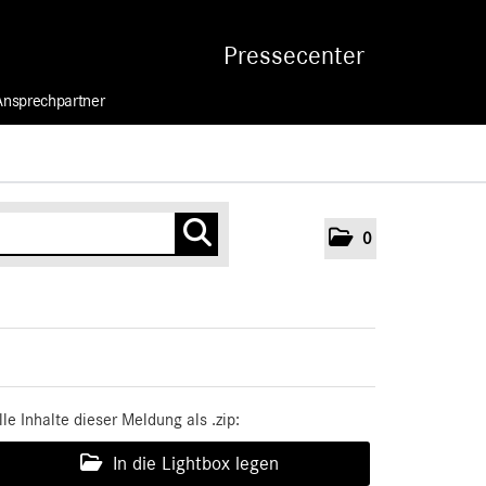
Pressecenter
Ansprechpartner
0
lle Inhalte dieser Meldung als .zip:
In die Lightbox legen