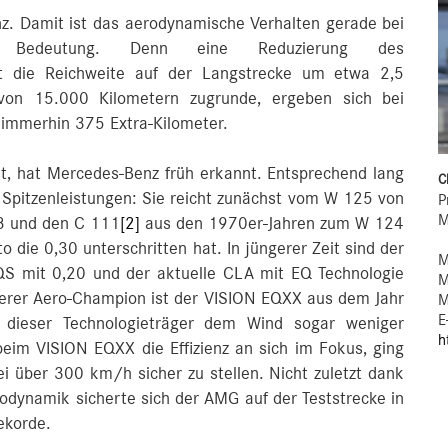
nz. Damit ist das aerodynamische Verhalten gerade bei
der Bedeutung. Denn eine Reduzierung des
t die Reichweite auf der Langstrecke um etwa 2,5
 von 15.000 Kilometern zugrunde, ergeben sich bei
immerhin 375 Extra-Kilometer.
st, hat Mercedes‑Benz früh erkannt. Entsprechend lang
C
 Spitzenleistungen: Sie reicht zunächst vom W 125 von
P
M
8 und den C 111
[2]
aus den 1970er-Jahren zum W 124
o die 0,30 unterschritten hat. In jüngerer Zeit sind der
M
S mit 0,20 und der aktuelle CLA mit EQ Technologie
M
iterer Aero-Champion ist der VISION EQXX aus dem Jahr
M
E
 dieser Technologieträger dem Wind sogar weniger
h
beim VISION EQXX die Effizienz an sich im Fokus, ging
 über 300 km/h sicher zu stellen. Nicht zuletzt dank
rodynamik sicherte sich der AMG auf der Teststrecke in
ekorde.