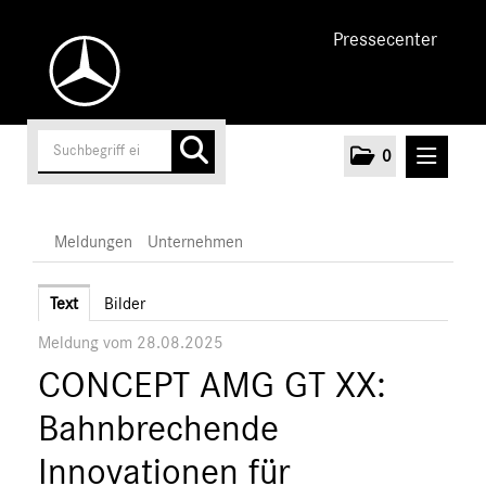
Pressecenter
0
MELDUNGEN
Meldungen
Unternehmen
Unternehmen
Text
Bilder
Meldung vom 28.08.2025
Marken & Produkte
CONCEPT AMG GT XX:
MEDIA
Bahnbrechende
ÜBER UNS
Innovationen für
ANSPRECHPARTNER