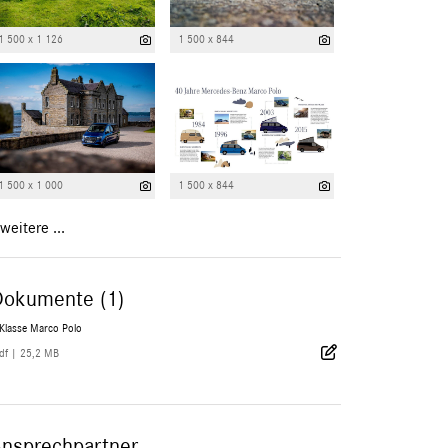
1 500 x 1 126
1 500 x 844
1 500 x 1 000
1 500 x 844
weitere ...
Dokumente (1)
-Klasse Marco Polo
df
|
25,2 MB
Ansprechpartner