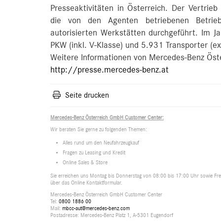
Presseaktivitäten in Österreich. Der Vertrieb
die von den Agenten betriebenen Betrieb
autorisierten Werkstätten durchgeführt. Im 
PKW (inkl. V-Klasse) und 5.931 Transporter (ex
Weitere Informationen von Mercedes-Benz Öste
http://presse.mercedes-benz.at
Seite drucken
Mercedes-Benz Österreich GmbH Customer Center:
Wir beraten Sie gerne zu folgenden Themen:
Alles rund um den Neufahrzeugkauf
Fragen zu Leasing und Kredit
Online Sales & Store
Sie erreichen uns Montag bis Donnerstag von 08:00 bis 17:00 Uhr sowie Frei
über das Online Kontaktformular.
Mercedes-Benz Österreich GmbH Customer Center
Tel:
0800 1886 00
Mail:
mbcc-aut@mercedes-benz.com
Postadresse: Mercedes-Benz Platz 1, A-5301 Eugendorf