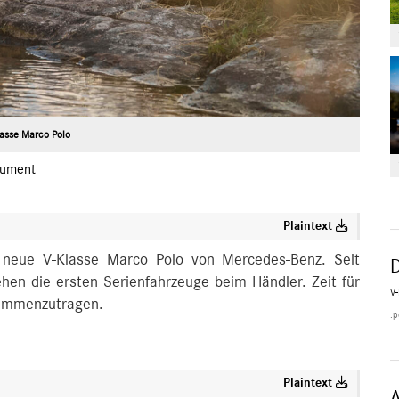
lasse Marco Polo
ument
Plaintext
die neue V-Klasse Marco Polo von Mercedes-Benz. Seit
tehen die ersten Serienfahrzeuge beim Händler. Zeit für
V
sammenzutragen.
.p
Plaintext