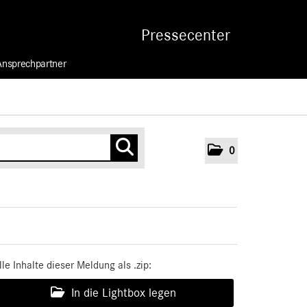
Pressecenter
Ansprechpartner
0
lle Inhalte dieser Meldung als .zip:
In die Lightbox legen