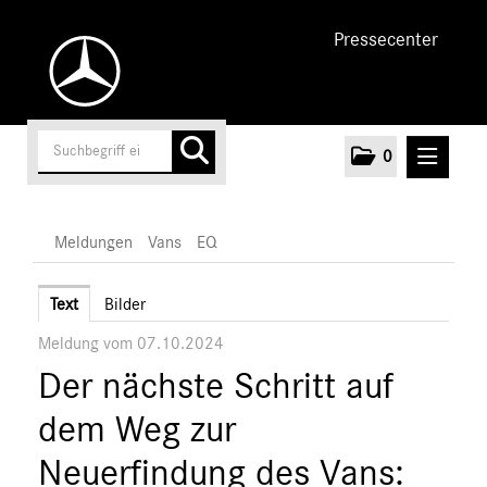
Pressecenter
0
MELDUNGEN
Meldungen
Vans
EQ
Unternehmen
Text
Bilder
Meldung vom 07.10.2024
Cars
Der nächste Schritt auf
Vans
Mercedes-Benz
dem Weg zur
EQ
Neuerfindung des Vans:
Marken & Produkte