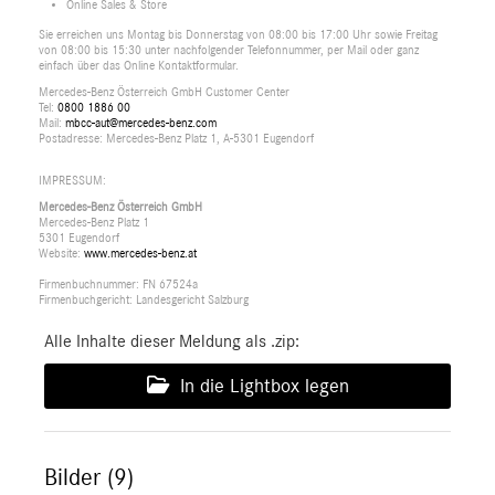
Online Sales & Store
Sie erreichen uns Montag bis Donnerstag von 08:00 bis 17:00 Uhr sowie Freitag
von 08:00 bis 15:30 unter nachfolgender Telefonnummer, per Mail oder ganz
einfach über das Online Kontaktformular.
Mercedes-Benz Österreich GmbH Customer Center
Tel:
0800 1886 00
Mail:
mbcc-aut@mercedes-benz.com
Postadresse: Mercedes-Benz Platz 1, A-5301 Eugendorf
IMPRESSUM:
Mercedes-Benz Österreich GmbH
Mercedes-Benz Platz 1
5301 Eugendorf
Website:
www.mercedes-benz.at
Firmenbuchnummer: FN 67524a
Firmenbuchgericht: Landesgericht Salzburg
Alle Inhalte dieser Meldung als .zip:
In die Lightbox legen
Bilder (9)