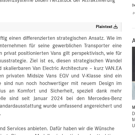
istenzsysteme bilden Herzstück der Attraktivierung
De
.p
Plaintext
tig einen differenzierten strategischen Ansatz. Wie im
 Unternehmen für seine gewerblichen Transporter eine
privat positionierten Vans gilt perspektivisch, wie für
usstrategie. Ziel ist es, diesen strategischen Wandel
skalierbaren Van Electric Architecture – kurz VAN.EA
en privaten Midsize Vans EQV und V‑Klasse sind ein
de sind nun noch hochwertiger mit neuem Design im
Plus an Komfort und Sicherheit, speziell dank mehr
odelle sind seit Januar 2024 bei den Mercedes‑Benz
 Standardausstattung wurde umfassend angereichert und
M
.
D
M
U
nd Services anbieten. Dafür haben wir die Wünsche