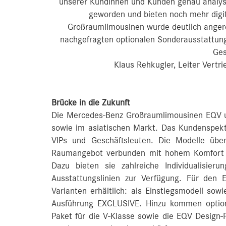
unserer Kundinnen und Kunden genau analysie
geworden und bieten noch mehr digit
Großraumlimousinen wurde deutlich angere
nachgefragten optionalen Sonderausstattunge
Ges
Klaus Rehkugler, Leiter Vert
Brücke in die Zukunft
Die Mercedes-Benz Großraumlimousinen EQV un
sowie im asiatischen Markt. Das Kundenspektr
VIPs und Geschäftsleuten. Die Modelle übe
Raumangebot verbunden mit hohem Komfort s
Dazu bieten sie zahlreiche Individualisieru
Ausstattungslinien zur Verfügung. Für den
Varianten erhältlich: als Einstiegsmodell s
Ausführung EXCLUSIVE. Hinzu kommen option
Paket für die V‑Klasse sowie die EQV Design-P