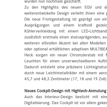
wurden nun nochmals geschärft.
Zu den Highlights des neuen EQV und de
weiterentwickelte Design verleiht ihnen eine p
Die neue Frontgestaltung ist geprägt von ei
Ausprägungen und einem kraftvoll gezeic
Kühlerverkleidung mit einem LED-Lichtban
zusätzlich erstmals einen statusprägenden, a
weiteren stilvollen Akzent bei allen Modellen
oder optional erhältlichen adaptiven MULTIB
Heck sorgen ein neuer Chromzierstab mit M
Leuchten für einen unverwechselbaren Auftri
Dadurch entsteht eine präzisere Lichtsignatu
durch neue Leichtmetallräder mit einem aer
45,7 und 48,3 Zentimeter (17, 18 und 19 Zoll)
Neues Cockpit-Design mit Hightech-Anmutung 
Auch das Interieur-Design besticht mit e
Digitalisierung. Das Cockpit ist vor allem gek