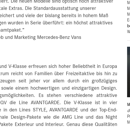
rt. Die neuen Modelle sind optisch noch attraktiver
M
ale Extras. Die Standardausstattung unserer
M
M
ichert und viele der bislang bereits in hohem Maß
E
n wurden in Serie überführt: ein höchst attraktives
b
amtpaket.”
W
rieb und Marketing Mercedes-Benz Vans
d V‑Klasse erfreuen sich hoher Beliebtheit in Europa
um reicht von Familien über Freizeitaktive bis hin zu
rzeugen seit jeher vor allem durch ein großzügiges
owie einem hochwertigen und einzigartigen Design.
ngsmöglichkeiten. Es stehen verschiedene attraktive
 EQV die Line AVANTGARDE. Die V-Klasse ist in vier
M
owie in den Lines STYLE, AVANTGARDE und der Top-End-
d
P
ale Design-Pakete wie die AMG Line und das Night
M
akete Exterieur und Interieur. Genau diese Qualitäten