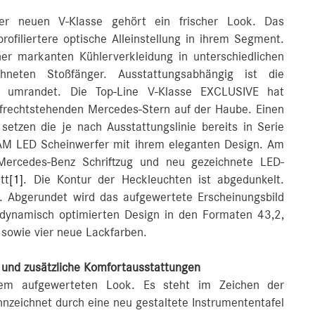
r neuen V-Klasse gehört ein frischer Look. Das
rofiliertere optische Alleinstellung in ihrem Segment.
ner markanten Kühlerverkleidung in unterschiedlichen
hneten Stoßfänger. Ausstattungsabhängig ist die
d umrandet. Die Top-Line V-Klasse EXCLUSIVE hat
ufrechtstehenden Mercedes-Stern auf der Haube. Einen
 setzen die je nach Ausstattungslinie bereits in Serie
EAM LED Scheinwerfer mit ihrem eleganten Design. Am
ercedes-Benz Schriftzug und neu gezeichnete LED-
tt
[1]
. Die Kontur der Heckleuchten ist abgedunkelt.
r. Abgerundet wird das aufgewertete Erscheinungsbild
odynamisch optimierten Design in den Formaten 43,2,
 sowie vier neue Lackfarben.
und zusätzliche Komfortausstattungen
inem aufgewerteten Look. Es steht im Zeichen der
ennzeichnet durch eine neu gestaltete Instrumententafel