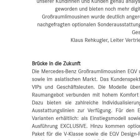
unserer Kundinnen und Kunden genau analysie
geworden und bieten noch mehr digit
Großraumlimousinen wurde deutlich angere
nachgefragten optionalen Sonderausstattunge
Ges
Klaus Rehkugler, Leiter Vert
Brücke in die Zukunft
Die Mercedes-Benz Großraumlimousinen EQV un
sowie im asiatischen Markt. Das Kundenspektr
VIPs und Geschäftsleuten. Die Modelle übe
Raumangebot verbunden mit hohem Komfort s
Dazu bieten sie zahlreiche Individualisieru
Ausstattungslinien zur Verfügung. Für den
Varianten erhältlich: als Einstiegsmodell s
Ausführung EXCLUSIVE. Hinzu kommen option
Paket für die V‑Klasse sowie die EQV Design-P