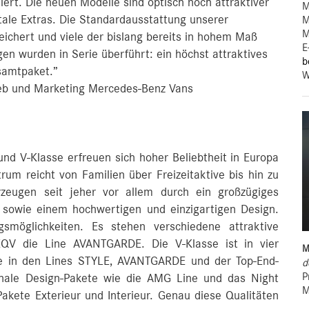
rt. Die neuen Modelle sind optisch noch attraktiver
M
ale Extras. Die Standardausstattung unserer
M
M
ichert und viele der bislang bereits in hohem Maß
E
n wurden in Serie überführt: ein höchst attraktives
b
amtpaket.”
W
rieb und Marketing Mercedes-Benz Vans
d V‑Klasse erfreuen sich hoher Beliebtheit in Europa
um reicht von Familien über Freizeitaktive bis hin zu
rzeugen seit jeher vor allem durch ein großzügiges
owie einem hochwertigen und einzigartigen Design.
ngsmöglichkeiten. Es stehen verschiedene attraktive
 EQV die Line AVANTGARDE. Die V-Klasse ist in vier
M
owie in den Lines STYLE, AVANTGARDE und der Top-End-
d
P
ale Design-Pakete wie die AMG Line und das Night
M
akete Exterieur und Interieur. Genau diese Qualitäten