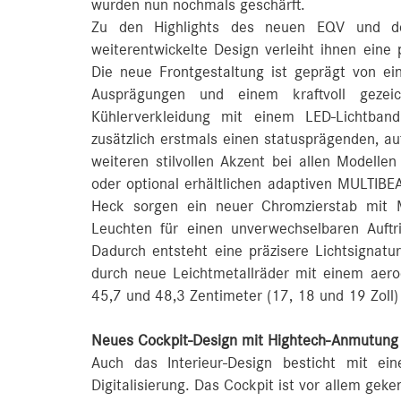
wurden nun nochmals geschärft.
Zu den Highlights des neuen EQV und de
weiterentwickelte Design verleiht ihnen eine p
Die neue Frontgestaltung ist geprägt von ei
Ausprägungen und einem kraftvoll gezeic
Kühlerverkleidung mit einem LED-Lichtban
zusätzlich erstmals einen statusprägenden, a
weiteren stilvollen Akzent bei allen Modellen
oder optional erhältlichen adaptiven MULTIB
Heck sorgen ein neuer Chromzierstab mit M
Leuchten für einen unverwechselbaren Auftri
Dadurch entsteht eine präzisere Lichtsignatu
durch neue Leichtmetallräder mit einem aer
45,7 und 48,3 Zentimeter (17, 18 und 19 Zoll)
Neues Cockpit-Design mit Hightech-Anmutung 
Auch das Interieur-Design besticht mit e
Digitalisierung. Das Cockpit ist vor allem gek