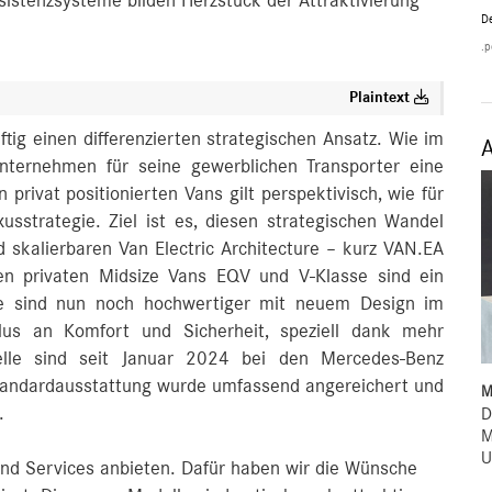
istenzsysteme bilden Herzstück der Attraktivierung
De
.p
Plaintext
tig einen differenzierten strategischen Ansatz. Wie im
 Unternehmen für seine gewerblichen Transporter eine
privat positionierten Vans gilt perspektivisch, wie für
usstrategie. Ziel ist es, diesen strategischen Wandel
skalierbaren Van Electric Architecture – kurz VAN.EA
en privaten Midsize Vans EQV und V‑Klasse sind ein
de sind nun noch hochwertiger mit neuem Design im
Plus an Komfort und Sicherheit, speziell dank mehr
odelle sind seit Januar 2024 bei den Mercedes‑Benz
 Standardausstattung wurde umfassend angereichert und
M
.
D
M
U
nd Services anbieten. Dafür haben wir die Wünsche