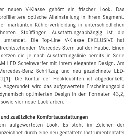
r neuen V-Klasse gehört ein frischer Look. Das
rofiliertere optische Alleinstellung in ihrem Segment.
ner markanten Kühlerverkleidung in unterschiedlichen
hneten Stoßfänger. Ausstattungsabhängig ist die
d umrandet. Die Top-Line V-Klasse EXCLUSIVE hat
ufrechtstehenden Mercedes-Stern auf der Haube. Einen
 setzen die je nach Ausstattungslinie bereits in Serie
EAM LED Scheinwerfer mit ihrem eleganten Design. Am
ercedes-Benz Schriftzug und neu gezeichnete LED-
tt
[1]
. Die Kontur der Heckleuchten ist abgedunkelt.
r. Abgerundet wird das aufgewertete Erscheinungsbild
odynamisch optimierten Design in den Formaten 43,2,
 sowie vier neue Lackfarben.
und zusätzliche Komfortausstattungen
inem aufgewerteten Look. Es steht im Zeichen der
ennzeichnet durch eine neu gestaltete Instrumententafel