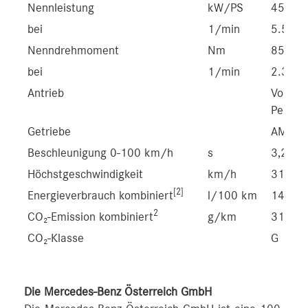
Nennleistung
kW/PS
450/6
bei
1/min
5.500-
Nenndrehmoment
Nm
850
bei
1/min
2.350-
Antrieb
Vollva
Perfor
Getriebe
AMG S
Beschleunigung 0-100 km/h
s
3,2
Höchstgeschwindigkeit
km/h
317
[2]
Energieverbrauch kombiniert
l/100 km
14,1
2
CO₂-Emission kombiniert
g/km
319
CO₂-Klasse
G
Die Mercedes-Benz Österreich GmbH