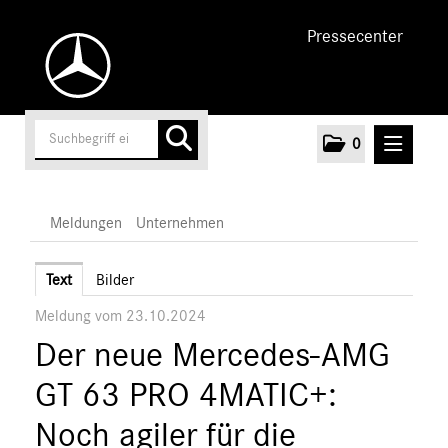
Pressecenter
0
MELDUNGEN
Meldungen
Unternehmen
Unternehmen
Text
Bilder
Meldung vom 23.10.2024
Marken & Produkte
Der neue Mercedes-AMG
MEDIA
GT 63 PRO 4MATIC+:
ÜBER UNS
Noch agiler für die
ANSPRECHPARTNER