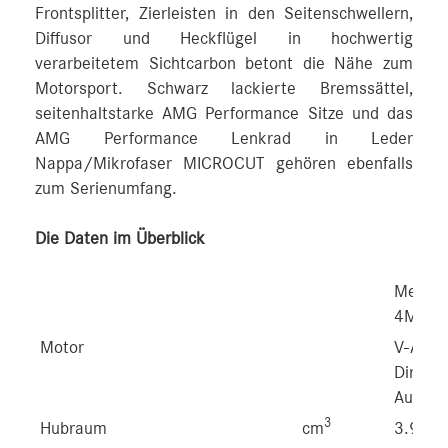
Frontsplitter, Zierleisten in den Seitenschwellern,
Diffusor und Heckflügel in hochwertig
verarbeitetem Sichtcarbon betont die Nähe zum
Motorsport. Schwarz lackierte Bremssättel,
seitenhaltstarke AMG Performance Sitze und das
AMG Performance Lenkrad in Leder
Nappa/Mikrofaser MICROCUT gehören ebenfalls
zum Serienumfang.
Die Daten im Überblick
Merc
4MATI
Motor
V-A
Direkt
Auflad
3
Hubraum
cm
3.982