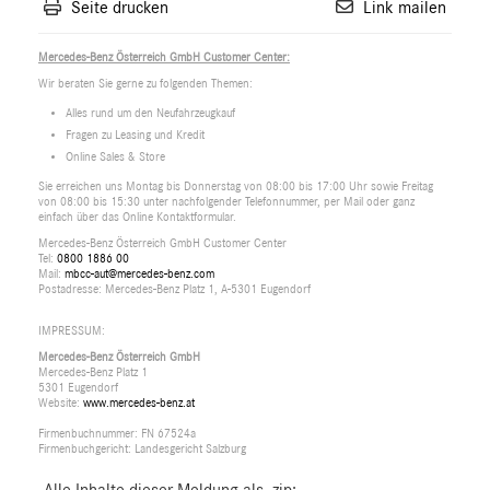
Seite drucken
Link mailen
Mercedes-Benz Österreich GmbH Customer Center:
Wir beraten Sie gerne zu folgenden Themen:
Alles rund um den Neufahrzeugkauf
Fragen zu Leasing und Kredit
Online Sales & Store
Sie erreichen uns Montag bis Donnerstag von 08:00 bis 17:00 Uhr sowie Freitag
von 08:00 bis 15:30 unter nachfolgender Telefonnummer, per Mail oder ganz
einfach über das Online Kontaktformular.
Mercedes-Benz Österreich GmbH Customer Center
Tel:
0800 1886 00
Mail:
mbcc-aut@mercedes-benz.com
Postadresse: Mercedes-Benz Platz 1, A-5301 Eugendorf
IMPRESSUM:
Mercedes-Benz Österreich GmbH
Mercedes-Benz Platz 1
5301 Eugendorf
Website:
www.mercedes-benz.at
Firmenbuchnummer: FN 67524a
Firmenbuchgericht: Landesgericht Salzburg