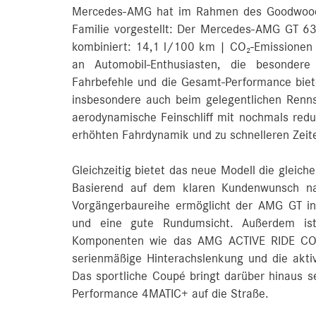
Mercedes-AMG hat im Rahmen des Goodwood F
Familie vorgestellt: Der Mercedes-AMG GT 6
kombiniert: 14,1 l/100 km | CO₂-Emissionen
an Automobil-Enthusiasten, die besonder
Fahrbefehle und die Gesamt-Performance biete
insbesondere auch beim gelegentlichen Renn
aerodynamische Feinschliff mit nochmals redu
erhöhten Fahrdynamik und zu schnelleren Zeite
Gleichzeitig bietet das neue Modell die gleich
Basierend auf dem klaren Kundenwunsch nach
Vorgängerbaureihe ermöglicht der AMG GT in
und eine gute Rundumsicht. Außerdem ist 
Komponenten wie das AMG ACTIVE RIDE CONT
serienmäßige Hinterachslenkung und die akti
Das sportliche Coupé bringt darüber hinaus s
Performance 4MATIC+ auf die Straße.