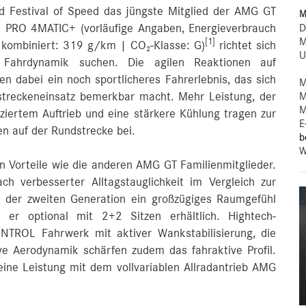
estival of Speed das jüngste Mitglied der AMG GT
M
D
3 PRO 4MATIC+ (vorläufige Angaben, Energieverbrauch
M
[1]
 kombiniert: 319 g/km | CO₂-Klasse: G)
richtet sich
U
e Fahrdynamik suchen. Die agilen Reaktionen auf
n dabei ein noch sportlicheres Fahrerlebnis, das sich
M
M
streckeneinsatz bemerkbar macht. Mehr Leistung, der
M
ziertem Auftrieb und eine stärkere Kühlung tragen zur
E
n auf der Rundstrecke bei.
b
W
en Vorteile wie die anderen AMG GT Familienmitglieder.
 verbesserter Alltagstauglichkeit im Vergleich zur
 der zweiten Generation ein großzügiges Raumgefühl
er optional mit 2+2 Sitzen erhältlich. Hightech-
ROL Fahrwerk mit aktiver Wankstabilisierung, die
ve Aerodynamik schärfen zudem das fahraktive Profil.
eine Leistung mit dem vollvariablen Allradantrieb AMG