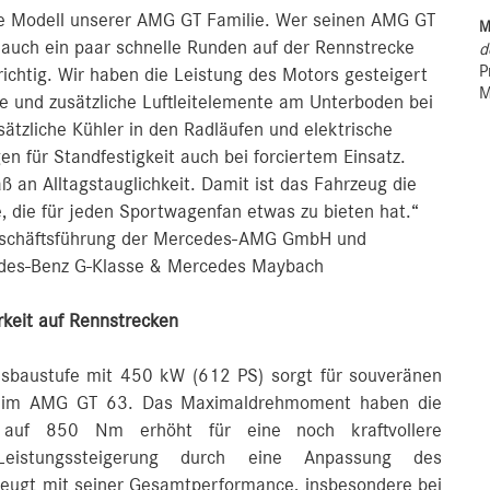
te Modell unserer AMG GT Familie. Wer seinen AMG GT
M
 auch ein paar schnelle Runden auf der Rennstrecke
d
P
richtig. Wir haben die Leistung des Motors gesteigert
M
e und zusätzliche Luftleitelemente am Unterboden bei
ätzliche Kühler in den Radläufen und elektrische
 für Standfestigkeit auch bei forciertem Einsatz.
ß an Alltagstauglichkeit. Damit ist das Fahrzeug die
 die für jeden Sportwagenfan etwas zu bieten hat.“
Geschäftsführung der Mercedes-AMG GmbH und
edes-Benz G-Klasse & Mercedes Maybach
rkeit auf Rennstrecken
usbaustufe mit 450 kW (612 PS) sorgt für souveränen
ls im AMG GT 63. Das Maximaldrehmoment haben die
 auf 850 Nm erhöht für eine noch kraftvollere
Leistungssteigerung durch eine Anpassung des
eugt mit seiner Gesamtperformance, insbesondere bei