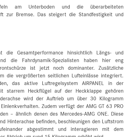
ufeln am Unterboden und die überarbeiteten
t zur Bremse. Das steigert die Standfestigkeit und
ht die Gesamtperformance hinsichtlich Längs- und
nd die Fahrdynamik-Spezialisten haben hier eng
ontschürze ist jetzt noch dominanter. Zusätzliche
 die vergrößerten seitlichen Lufteinlässe integriert.
den, das aktive Luftregelsystem AIRPANEL in der
it starrem Heckflügel auf der Heckklappe gehören
orderachse wird der Auftrieb um über 30 Kilogramm
en Einlenkverhalten. Zudem verfügt der AMG GT 63 PRO
rboden – ähnlich denen des Mercedes‑AMG ONE. Diese
 und Hinterachse befinden, beschleunigen den Luftstrom
feinander abgestimmt und interagieren mit dem