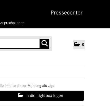
Pressecenter
Ansprechpartner
0
lle Inhalte dieser Meldung als .zip:
In die Lightbox legen