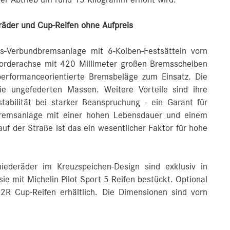
der Abtrieb um rund 15 Kilogramm erhöht wird.
äder und Cup-Reifen ohne Aufpreis
s-Verbundbremsanlage mit 6‑Kolben‑Festsätteln vorn
 Vorderachse mit 420 Millimeter großen Bremsscheiben
rformanceorientierte Bremsbeläge zum Einsatz. Die
ie ungefederten Massen. Weitere Vorteile sind ihre
tabilität bei starker Beanspruchung ‑ ein Garant für
Bremsanlage mit einer hohen Lebensdauer und einem
uf der Straße ist das ein wesentlicher Faktor für hohe
iederäder im Kreuzspeichen‑Design sind exklusiv in
ie mit Michelin Pilot Sport 5 Reifen bestückt. Optional
 2R Cup-Reifen erhältlich. Die Dimensionen sind vorn