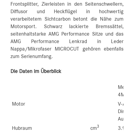
Frontsplitter, Zierleisten in den Seitenschwellern,
Diffusor und Heckflügel in hochwertig
verarbeitetem Sichtcarbon betont die Nähe zum
Motorsport. Schwarz lackierte Bremssättel,
seitenhaltstarke AMG Performance Sitze und das
AMG Performance Lenkrad in Leder
Nappa/Mikrofaser MICROCUT gehören ebenfalls
zum Serienumfang.
Die Daten im Überblick
Merc
4MATI
Motor
V-A
Direkt
Auflad
3
Hubraum
cm
3.982