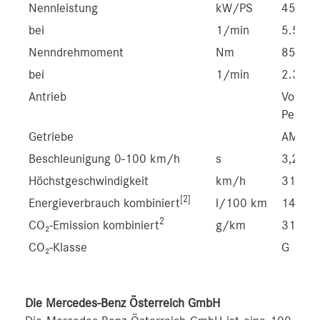
Nennleistung
kW/PS
450/6
bei
1/min
5.500-
Nenndrehmoment
Nm
850
bei
1/min
2.350-
Antrieb
Vollva
Perfor
Getriebe
AMG S
Beschleunigung 0-100 km/h
s
3,2
Höchstgeschwindigkeit
km/h
317
[2]
Energieverbrauch kombiniert
l/100 km
14,1
2
CO₂-Emission kombiniert
g/km
319
CO₂-Klasse
G
Die Mercedes-Benz Österreich GmbH