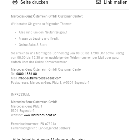
Seite drucken
Link mailen
Mercedes-Benz Österreich GmbH Customer Center:
Wir beraten Sie gerne zu folgenden Themen:
Alles rund um den Neufahrzeugkauf
Fragen zu Leasing und Kredit
Online Sales & Store
Sie erreichen uns Montag bis Donnerstag von 08:00 bis 17:00 Uhr sowie Freitag
von 08:00 bis 15:30 unter nachfolgender Telefonnummer, per Mail oder ganz
einfach über das Online Kontaktformular.
Mercedes-Benz Österreich GmbH Customer Center
Tel:
0800 1886 00
Mail:
mbcc-aut@mercedes-benz.com
Postadresse: Mercedes-Benz Platz 1, A-5301 Eugendorf
IMPRESSUM:
Mercedes-Benz Österreich GmbH
Mercedes-Benz Platz 1
5301 Eugendorf
Website:
www.mercedes-benz.at
Firmenbuchnummer: FN 67524a
Firmenbuchgericht: Landesgericht Salzburg