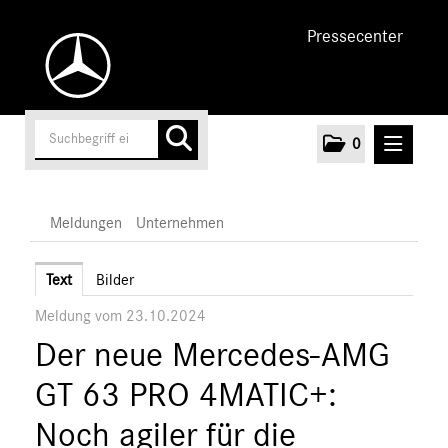
Pressecenter
0
MELDUNGEN
Meldungen
Unternehmen
Unternehmen
Text
Bilder
Meldung vom 23.10.2024
Marken & Produkte
Der neue Mercedes-AMG
MEDIA
GT 63 PRO 4MATIC+:
ÜBER UNS
Noch agiler für die
ANSPRECHPARTNER