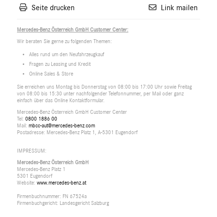
Seite drucken
Link mailen
Mercedes-Benz Österreich GmbH Customer Center:
Wir beraten Sie gerne zu folgenden Themen:
Alles rund um den Neufahrzeugkauf
Fragen zu Leasing und Kredit
Online Sales & Store
Sie erreichen uns Montag bis Donnerstag von 08:00 bis 17:00 Uhr sowie Freitag
von 08:00 bis 15:30 unter nachfolgender Telefonnummer, per Mail oder ganz
einfach über das Online Kontaktformular.
Mercedes-Benz Österreich GmbH Customer Center
Tel:
0800 1886 00
Mail:
mbcc-aut@mercedes-benz.com
Postadresse: Mercedes-Benz Platz 1, A-5301 Eugendorf
IMPRESSUM:
Mercedes-Benz Österreich GmbH
Mercedes-Benz Platz 1
5301 Eugendorf
Website:
www.mercedes-benz.at
Firmenbuchnummer: FN 67524a
Firmenbuchgericht: Landesgericht Salzburg