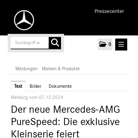
Pressecenter
0
MELDUNGEN
Meldungen
Marken & Produkte
Unternehmen
Text
Bilder
Dokumente
Meldung vom 07.12.2024
Cars
Der neue Mercedes-AMG
Vans
Marken & Produkte
PureSpeed: Die exklusive
MEDIA
Kleinserie feiert