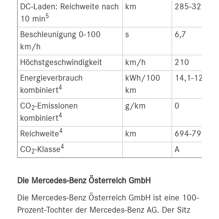
DC-Laden: Reichweite nach
km
285-325
5
10 min
Beschleunigung 0-100
s
6,7
km/h
Höchstgeschwindigkeit
km/h
210
Energieverbrauch
kWh/100
14,1-12,2
4
kombiniert
km
CO
-Emissionen
g/km
0
2
4
kombiniert
4
Reichweite
km
694-792
4
CO
-Klasse
A
2
Die Mercedes-Benz Österreich GmbH
Die Mercedes-Benz Österreich GmbH ist eine 100-
Prozent-Tochter der Mercedes-Benz AG. Der Sitz