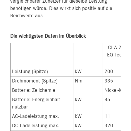
vergleichbarer Zuheizer für dieselbe Leistung
benötigen würde. Dies wirkt sich positiv auf die
Reichweite aus.
Die wichtigsten Daten im Überblick
CLA 250+ 
EQ Technol
Leistung (Spitze)
kW
200
Drehmoment (Spitze)
Nm
335
Batterie: Zellchemie
Nickel-Mang
Batterie: Energieinhalt
kW
85
nutzbar
AC-Ladeleistung max.
kW
11
DC-Ladeleistung max.
kW
320