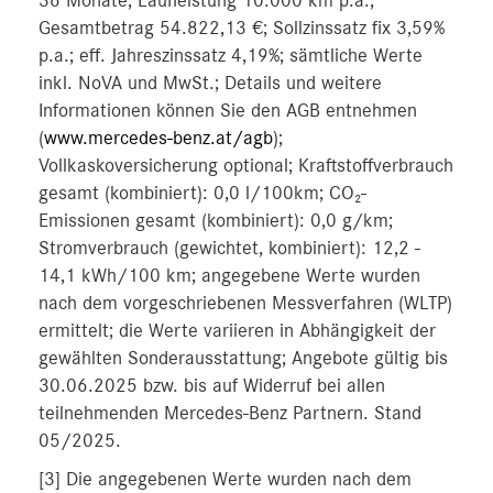
36 Monate; Laufleistung 10.000 km p.a.;
Gesamtbetrag 54.822,13 €; Sollzinssatz fix 3,59%
p.a.; eff. Jahreszinssatz 4,19%; sämtliche Werte
inkl. NoVA und MwSt.; Details und weitere
Informationen können Sie den AGB entnehmen
(
www.mercedes-benz.at/agb
);
Vollkaskoversicherung optional; Kraftstoffverbrauch
gesamt (kombiniert): 0,0 l/100km; CO₂-
Emissionen gesamt (kombiniert): 0,0 g/km;
Stromverbrauch (gewichtet, kombiniert): 12,2 -
14,1 kWh/100 km; angegebene Werte wurden
nach dem vorgeschriebenen Messverfahren (WLTP)
ermittelt; die Werte variieren in Abhängigkeit der
gewählten Sonderausstattung; Angebote gültig bis
30.06.2025 bzw. bis auf Widerruf bei allen
teilnehmenden Mercedes-Benz Partnern. Stand
05/2025.
[3] Die angegebenen Werte wurden nach dem