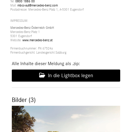
Tel:
0800 1886 00
Mail:
mbcc-aut@mercedes-benz.com
Postadresse: Mercedes-Benz Platz 1, A-5301 Eugendorf
IMPRESSUM:
Mercedes-Benz Österreich GmbH
Mercedes-Benz Platz 1
5301 Eugendorf
Website:
www.mercedes-benz.at
Firmenbuchnummer: FN 67524a
Firmenbuchgericht: Landesgericht Salzburg
Alle Inhalte dieser Meldung als .zip:
In die Lightbox legen
Bilder (3)