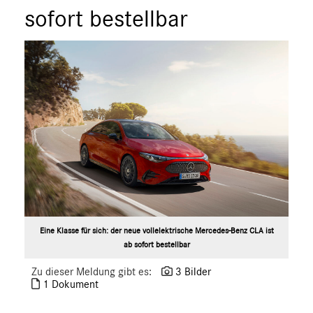
sofort bestellbar
A-Klasse
B-Klasse
C-Klasse
E-Klasse
E-Klasse T-Modell
CLA
CLS
G-Klasse
GLA
GLC
S-Klasse
SLC
Eine Klasse für sich: der neue vollelektrische Mercedes-Benz CLA ist
ab sofort bestellbar
SL
GLS
Zu dieser Meldung gibt es:
3 Bilder
1 Dokument
GLB
GLE