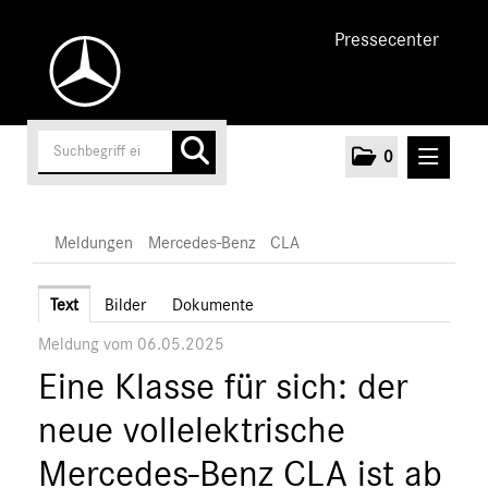
Pressecenter
0
MELDUNGEN
Meldungen
Mercedes-Benz
CLA
Unternehmen
Text
Bilder
Dokumente
Meldung vom 06.05.2025
Cars
Eine Klasse für sich: der
AMG
EQ
neue vollelektrische
Maybach
Mercedes-Benz CLA ist ab
Mercedes-Benz