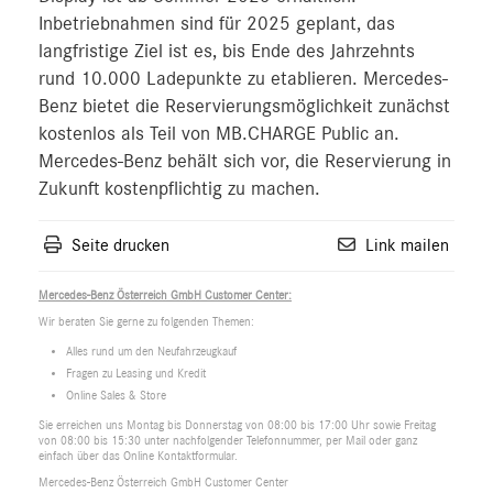
Inbetriebnahmen sind für 2025 geplant, das
langfristige Ziel ist es, bis Ende des Jahrzehnts
rund 10.000 Ladepunkte zu etablieren. Mercedes-
Benz bietet die Reservierungsmöglichkeit zunächst
kostenlos als Teil von MB.CHARGE Public an.
Mercedes-Benz behält sich vor, die Reservierung in
Zukunft kostenpflichtig zu machen.
Seite drucken
Link mailen
Mercedes-Benz Österreich GmbH Customer Center:
Wir beraten Sie gerne zu folgenden Themen:
Alles rund um den Neufahrzeugkauf
Fragen zu Leasing und Kredit
Online Sales & Store
Sie erreichen uns Montag bis Donnerstag von 08:00 bis 17:00 Uhr sowie Freitag
von 08:00 bis 15:30 unter nachfolgender Telefonnummer, per Mail oder ganz
einfach über das Online Kontaktformular.
Mercedes-Benz Österreich GmbH Customer Center