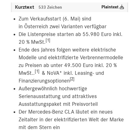
V-Klasse
Kurztext
Plaintext
533 Zeichen
smart
Zum Verkaufsstart (6. Mai) sind
G-Klasse
in Österreich zwei Varianten verfügbar
Vans
Die Listenpreise starten ab 55.980 Euro inkl.
[1]
20 % MwSt.
Marken & Produkte
Ende des Jahres folgen weitere elektrische
MEDIA
Modelle und elektrifizierte Verbrennermodelle
zu Preisen ab unter 49.500 Euro inkl. 20 %
ÜBER UNS
[1]
MwSt..
& NoVA* inkl. Leasing- und
[2]
ANSPRECHPARTNER
Finanzierungsoptionen
Außergewöhnlich hochwertige
Serienausstattung und attraktives
Ausstattungspaket mit Preisvorteil
Der Mercedes-Benz CLA läutet ein neues
Zeitalter in der elektrifizierten Welt der Marke
mit dem Stern ein