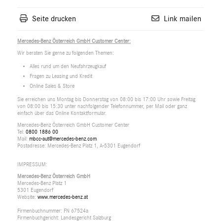
Seite drucken
Link mailen
Mercedes-Benz Österreich GmbH Customer Center:
Wir beraten Sie gerne zu folgenden Themen:
Alles rund um den Neufahrzeugkauf
Fragen zu Leasing und Kredit
Online Sales & Store
Sie erreichen uns Montag bis Donnerstag von 08:00 bis 17:00 Uhr sowie Freitag
von 08:00 bis 15:30 unter nachfolgender Telefonnummer, per Mail oder ganz
einfach über das Online Kontaktformular.
Mercedes-Benz Österreich GmbH Customer Center
Tel:
0800 1886 00
Mail:
mbcc-aut@mercedes-benz.com
Postadresse: Mercedes-Benz Platz 1, A-5301 Eugendorf
IMPRESSUM:
Mercedes-Benz Österreich GmbH
Mercedes-Benz Platz 1
5301 Eugendorf
Website:
www.mercedes-benz.at
Firmenbuchnummer: FN 67524a
Firmenbuchgericht: Landesgericht Salzburg