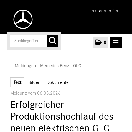
Pressecenter
0
MELDUNGEN
Meldungen
Mercedes-Benz
GLC
Unternehmen
Text
Bilder
Dokumente
Meldung vom 06.05.2026
Cars
Erfolgreicher
AMG
EQ
Produktionshochlauf des
Maybach
neuen elektrischen GLC
Mercedes-Benz