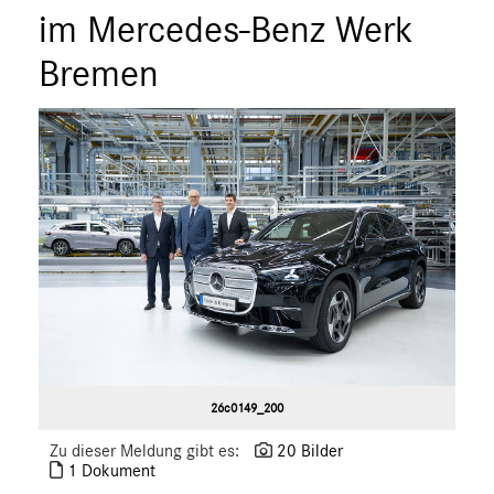
im Mercedes-Benz Werk
A-Klasse
B-Klasse
Bremen
C-Klasse
E-Klasse
E-Klasse T-Modell
CLA
CLS
G-Klasse
GLA
GLC
S-Klasse
SLC
SL
26c0149_200
GLS
Zu dieser Meldung gibt es:
20 Bilder
GLB
1 Dokument
GLE