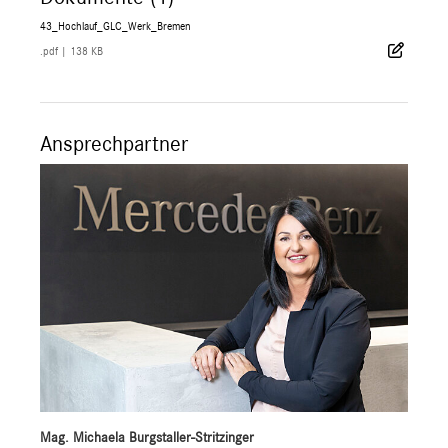
43_Hochlauf_GLC_Werk_Bremen
.pdf
|
138 KB
Ansprechpartner
Mag. Michaela Burgstaller-Stritzinger