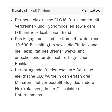
V-Klasse
Kurztext
Plaintext
465 Zeichen
smart
G-Klasse
Der neue elektrische GLC läuft zusammen mit
Vans
Verbrenner- und Hybridmodellen sowie dem
EQE antriebsflexibel vom Band
Marken & Produkte
Das Engagement und die Kompetenz der rund
MEDIA
10.500 Beschäftigten sowie die Effizienz und
die Flexibilität des Bremer Werks sind
ÜBER UNS
entscheidend für den sehr erfolgreichen
Hochlauf
ANSPRECHPARTNER
Hervorragende Kundenresonanz: Der neue
elektrische GLC wurde in den ersten drei
Monaten häufiger bestellt als jedes andere
Elektrofahrzeug in der Geschichte des
Unternehmens