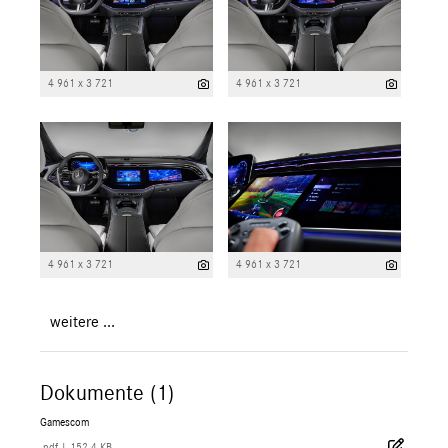
4 961 x 3 721
4 961 x 3 721
4 961 x 3 721
4 961 x 3 721
weitere ...
Dokumente (1)
Gamescom
.pdf
|
152,4 KB