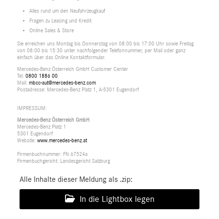
Alles rund um den Neufahrzeugkauf
Fragen zu Leasing und Kredit
Online Sales & Store
Sie erreichen uns Montag bis Donnerstag von 08:00 bis 17:00 Uhr sowie Freitag
von 08:00 bis 15:30 unter nachfolgender Telefonnummer, per Mail oder ganz
einfach über das Online Kontaktformular.
Mercedes-Benz Österreich GmbH Customer Center
Tel:
0800 1886 00
Mail:
mbcc-aut@mercedes-benz.com
Postadresse: Mercedes-Benz Platz 1, A-5301 Eugendorf
IMPRESSUM:
Mercedes-Benz Österreich GmbH
Mercedes-Benz Platz 1
5301 Eugendorf
Website:
www.mercedes-benz.at
Firmenbuchnummer: FN 67524a
Firmenbuchgericht: Landesgericht Salzburg
Alle Inhalte dieser Meldung als .zip:
In die Lightbox legen