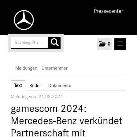
Pressecenter
0
MELDUNGEN
Meldungen
Unternehmen
Unternehmen
Text
Bilder
Dokumente
Meldung vom 21.08.2024
Marken & Produkte
gamescom 2024:
MEDIA
Mercedes-Benz verkündet
ÜBER UNS
Partnerschaft mit
ANSPRECHPARTNER