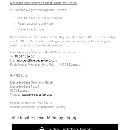
Mercedes-Benz Österreich GmbH Customer Center:
Wir beraten Sie gerne zu folgenden Themen:
Alles rund um den Neufahrzeugkauf
Fragen zu Leasing und Kredit
Online Sales & Store
Sie erreichen uns Montag bis Donnerstag von 08:00 bis 17:00 Uhr sowie Freitag
von 08:00 bis 15:30 unter nachfolgender Telefonnummer, per Mail oder ganz
einfach über das Online Kontaktformular.
Mercedes-Benz Österreich GmbH Customer Center
Tel:
0800 1886 00
Mail:
mbcc-aut@mercedes-benz.com
Postadresse: Mercedes-Benz Platz 1, A-5301 Eugendorf
IMPRESSUM:
Mercedes-Benz Österreich GmbH
Mercedes-Benz Platz 1
5301 Eugendorf
Website:
www.mercedes-benz.at
Firmenbuchnummer: FN 67524a
Firmenbuchgericht: Landesgericht Salzburg
Alle Inhalte dieser Meldung als .zip:
In die Lightbox legen