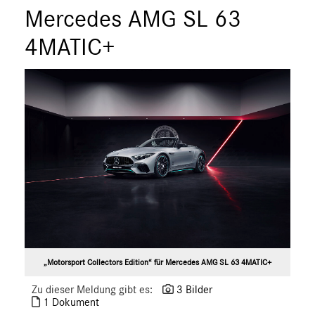
S-Klasse
Mercedes AMG SL 63
SL
4MATIC+
SLC
GLC
GLE
GT R
GT C
GT 4-Türer Coupé
CLA
EQ
Maybach
Mercedes-Benz
smart
„Motorsport Collectors Edition“ für Mercedes AMG SL 63 4MATIC+
G-Klasse
Zu dieser Meldung gibt es:
3 Bilder
Vans
1 Dokument
Marken & Produkte