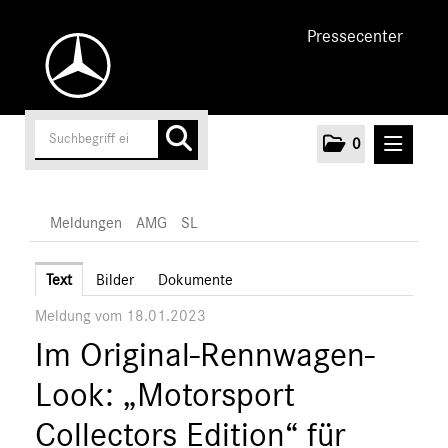
Pressecenter
0
MELDUNGEN
Meldungen
AMG
SL
Unternehmen
Text
Bilder
Dokumente
Meldung vom 18.01.2023
Cars
Im Original-Rennwagen-
AMG
A-Klasse
Look: „Motorsport
C-Klasse
Collectors Edition“ für
E-Klasse