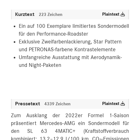
MEDIA
Kurztext
Plaintext
223 Zeichen
ÜBER UNS
Ein auf 100 Exemplare limitiertes Sondermodell
für den Performance-Roadster
ANSPRECHPARTNER
Exklusive Zweifarbenlackierung, Star Pattern
und PETRONAS-farbene Kontrastelemente
Umfangreiche Ausstattung mit Aerodynamik-
und Night-Paketen
Pressetext
Plaintext
4339 Zeichen
Zum Ausklang der 2022er Formel 1-Saison
präsentiert Mercedes-AMG ein Sondermodell für
den SL 63 4MATIC+ (Kraftstoffverbrauch
kombiniert: 13,2–12,9 l/100 km, CO
-Emissionen