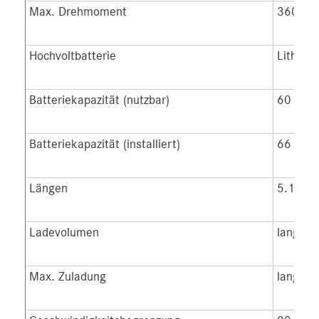
Max. Drehmoment
360 N
Hochvoltbatterie
Lithium
Batteriekapazität (nutzbar)
60 kWh
Batteriekapazität (installiert)
66 kWh
Längen
5.140 
Ladevolumen
lang: 6,
Max. Zuladung
lang: 8