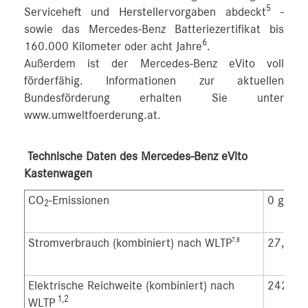
5
Serviceheft und Herstellervorgaben abdeckt
-
sowie das Mercedes-Benz Batteriezertifikat bis
6
160.000 Kilometer oder acht Jahre
.
Außerdem ist der Mercedes-Benz eVito voll
förderfähig. Informationen zur aktuellen
Bundesförderung erhalten Sie unter
www.umweltfoerderung.at.
Technische Daten des Mercedes-Benz eVito
Kastenwagen
CO
-Emissionen
0 g/km
2
Stromverbrauch (kombiniert) nach WLTP
27,2-2
7,8
Elektrische Reichweite (kombiniert) nach
242-31
1,2
WLTP