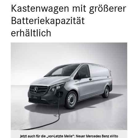
Marco Polo
Kastenwagen mit größerer
X-Klasse
Batteriekapazität
Sprinter
erhältlich
eVito
EQV
V-Klasse
VLE
EQ
Marken & Produkte
MEDIA
ÜBER UNS
ANSPRECHPARTNER
Jetzt auch für die „vor-Letzte Meile“: Neuer Mercedes Benz eVito