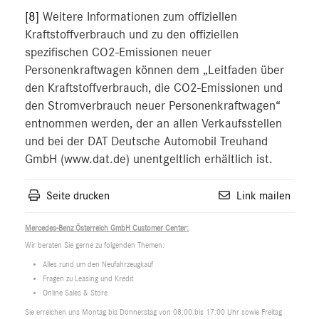
[8]
Weitere Informationen zum offiziellen
Kraftstoffverbrauch und zu den offiziellen
spezifischen CO2-Emissionen neuer
Personenkraftwagen können dem „Leitfaden über
den Kraftstoffverbrauch, die CO2-Emissionen und
den Stromverbrauch neuer Personenkraftwagen“
entnommen werden, der an allen Verkaufsstellen
und bei der DAT Deutsche Automobil Treuhand
GmbH (www.dat.de) unentgeltlich erhältlich ist.
Seite drucken
Link mailen
Mercedes-Benz Österreich GmbH Customer Center:
Wir beraten Sie gerne zu folgenden Themen:
Alles rund um den Neufahrzeugkauf
Fragen zu Leasing und Kredit
Online Sales & Store
Sie erreichen uns Montag bis Donnerstag von 08:00 bis 17:00 Uhr sowie Freitag