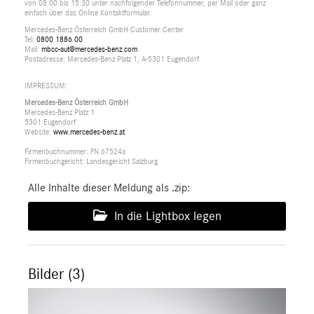
von 08:00 bis 15:30 unter nachfolgender Telefonnummer, per Mail oder ganz
einfach über das Online Kontaktformular.
Mercedes-Benz Österreich GmbH Customer Center
Tel:
0800 1886 00
Mail:
mbcc-aut@mercedes-benz.com
Postadresse: Mercedes-Benz Platz 1, A-5301 Eugendorf
IMPRESSUM:
Mercedes-Benz Österreich GmbH
Mercedes-Benz Platz 1
5301 Eugendorf
Website:
www.mercedes-benz.at
Firmenbuchnummer: FN 67524a
Firmenbuchgericht: Landesgericht Salzburg
Alle Inhalte dieser Meldung als .zip:
In die Lightbox legen
Bilder (3)