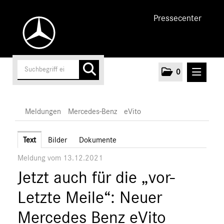
Pressecenter
0
MELDUNGEN
Meldungen
Mercedes-Benz
eVito
Unternehmen
Text
Bilder
Dokumente
Meldung vom 13.12.2021
Cars
Jetzt auch für die „vor-
Vans
Mercedes-Benz
Letzte Meile“: Neuer
Citan
Mercedes Benz eVito
Vito