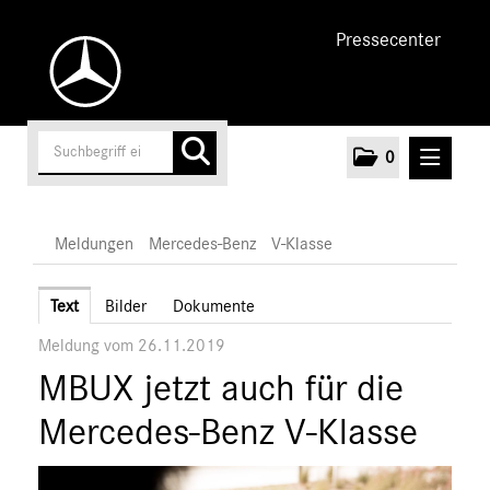
Pressecenter
0
MELDUNGEN
Meldungen
Mercedes-Benz
V-Klasse
Unternehmen
Text
Bilder
Dokumente
Meldung vom 26.11.2019
Cars
MBUX jetzt auch für die
Vans
Mercedes-Benz
Mercedes-Benz V-Klasse
Citan
Vito