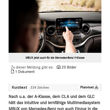
Marco Polo
X-Klasse
Sprinter
eVito
EQV
V-Klasse
VLE
EQ
MBUX jetzt auch für die Mercedes-Benz V-Klasse
Marken & Produkte
Zu dieser Meldung gibt es:
20 Bilder
MEDIA
1 Dokument
ÜBER UNS
Kurztext
Plaintext
224 Zeichen
ANSPRECHPARTNER
Nach u.a. der A-Klasse, dem CLA und dem GLC
hält das intuitive und lernfähige Multimediasystem
MBUX von Mercedes-Benz nun auch Einzug in die