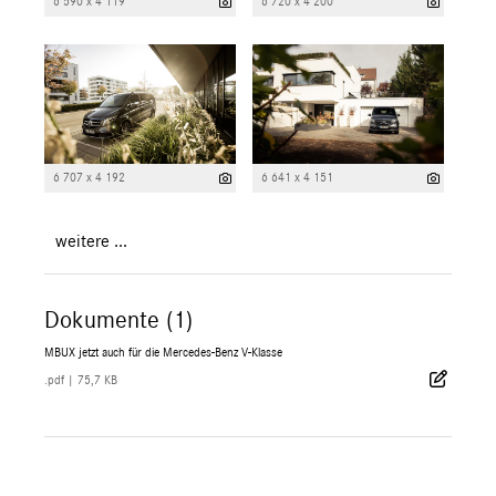
6 590 x 4 119
6 720 x 4 200
6 707 x 4 192
6 641 x 4 151
weitere ...
Dokumente (1)
MBUX jetzt auch für die Mercedes-Benz V-Klasse
.pdf
|
75,7 KB