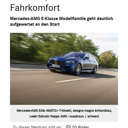
S-Klasse
Fahrkomfort
SL
Mercedes-AMG E-Klasse Modellfamilie geht deutlich
SLC
aufgewertet an den Start
GLC
GLE
GT R
GT C
GT 4-Türer Coupé
CLA
EQ
Maybach
Mercedes-Benz
smart
G-Klasse
Mercedes-AMG E63s 4MATIC+ T-Modell, designo magno brillantblau;
Leder Exklusiv Nappa AMG - nussbraun / schwarz
Vans
Zu dieser Meldung gibt es:
20 Bilder
Marken & Produkte