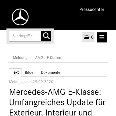
Pressecenter
0
MELDUNGEN
Meldungen
AMG
E-Klasse
Unternehmen
Text
Bilder
Dokumente
Meldung vom 29.09.2020
Cars
Mercedes-AMG E-Klasse:
AMG
A-Klasse
Umfangreiches Update für
C-Klasse
Exterieur, Interieur und
E-Klasse