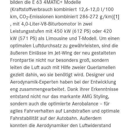
bilden die E 63 4MATIC+ Modelle
(Kraftstoffverbrauch kombiniert 12,6-12,0 l/100
km, CO
-Emissionen kombiniert 286-272 g/km)
[1]
2
, mit 4,0-Liter-V8-Biturbomotor in zwei
Leistungsstufen mit 450 kW (612 PS) oder 420
kW (571 PS) als Limousine und T-Modell. Um einen
optimalen Luftdurchsatz zu gewährleisten, sind die
äußeren Einlässe im Jet-Wing der neu gestalteten
Frontpartie nicht nur besonders groß, sondern
leiten die Luft auch mit Hilfe zweier Querlamellen
gezielt dahin, wo sie benötigt wird. Designer und
Aerodynamik-Experten haben bei der Entwicklung
eng zusammengearbeitet. Dank ihrer Erkenntnisse
entstand nicht nur das markante AMG Styling,
sondern auch die optimierte Aerobalance – für
agiles Fahrverhalten auf Landstraßen und optimale
Fahrstabilität auf der Autobahn. Außerdem
konnten die Aerodynamiker den Luftwiderstand