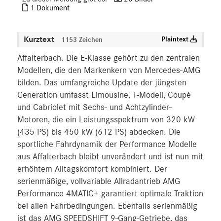
1 Dokument
MEDIA
ÜBER UNS
Kurztext
Plaintext
1153 Zeichen
Affalterbach. Die E-Klasse gehört zu den zentralen
ANSPRECHPARTNER
Modellen, die den Markenkern von Mercedes-AMG
bilden. Das umfangreiche Update der jüngsten
Generation umfasst Limousine, T-Modell, Coupé
und Cabriolet mit Sechs- und Achtzylinder-
Motoren, die ein Leistungsspektrum von 320 kW
(435 PS) bis 450 kW (612 PS) abdecken. Die
sportliche Fahrdynamik der Performance Modelle
aus Affalterbach bleibt unverändert und ist nun mit
erhöhtem Alltagskomfort kombiniert. Der
serienmäßige, vollvariable Allradantrieb AMG
Performance 4MATIC+ garantiert optimale Traktion
bei allen Fahrbedingungen. Ebenfalls serienmäßig
ist das AMG SPEEDSHIFT 9-Gang-Getriebe, das