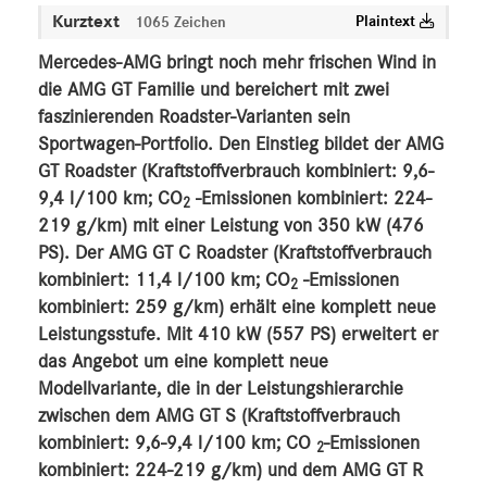
Kurztext
Plaintext
1065 Zeichen
MEDIA
Mercedes-AMG bringt noch mehr frischen Wind in
ÜBER UNS
die AMG GT Familie und bereichert mit zwei
faszinierenden Roadster-Varianten sein
ANSPRECHPARTNER
Sportwagen-Portfolio. Den Einstieg bildet der AMG
GT Roadster (Kraftstoffverbrauch kombiniert: 9,6-
9,4 l/100 km; CO
-Emissionen kombiniert: 224-
2
219 g/km) mit einer Leistung von 350 kW (476
PS). Der AMG GT C Roadster (Kraftstoffverbrauch
kombiniert: 11,4 l/100 km; CO
-Emissionen
2
kombiniert: 259 g/km) erhält eine komplett neue
Leistungsstufe. Mit 410 kW (557 PS) erweitert er
das Angebot um eine komplett neue
Modellvariante, die in der Leistungshierarchie
zwischen dem AMG GT S (Kraftstoffverbrauch
kombiniert: 9,6-9,4 l/100 km; CO
-Emissionen
2
kombiniert: 224-219 g/km) und dem AMG GT R