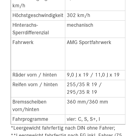
km/h
Höchstgeschwindigkeit
302 km/h
316
Hinterachs-
mechanisch
elek
Sperrdifferenzial
Fahrwerk
AMG Sportfahrwerk
AMG
Spo
ada
Ver
Räder vorn / hinten
9,0 J x 19 / 11,0 J x 19
9,0 
Reifen vorn / hinten
255/35 R 19 /
265
295/35 R 19
305
Bremsscheiben
360 mm/360 mm
39
vorn/hinten
Fahrprogramme
vier: C, S, S+, I
fünf
*Leergewicht fahrfertig nach DIN ohne Fahrer;
**Leergewicht fahrfertig nach EG inkl. Fahrer (75