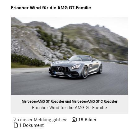
S-Klasse
Frischer Wind für die AMG GT-Familie
SL
SLC
GLC
GLE
GT R
GT C
GT 4-Türer Coupé
CLA
EQ
Maybach
Mercedes-Benz
Mercedes-AMG GT Roadster und Mercedes-AMG GT C Roadster
Frischer Wind für die AMG GT-Familie
smart
G-Klasse
Zu dieser Meldung gibt es:
18 Bilder
1 Dokument
Vans
Marken & Produkte