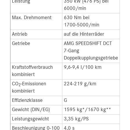
Leistung
350 kW (476 PS) bei
410
6000/min
575
Max. Drehmoment
630 Nm bei
680
1700-5000/min
190
Antrieb
auf die Hinterräder
auf 
Getriebe
AMG SPEEDSHIFT DCT
AMG
7‑Gang
7‑G
Doppelkupplungsgetriebe
Dop
Kraftstoffverbrauch
9,6-9,4 l/100 km
11,
kombiniert
CO
-Emissionen
224-219 g/km
259
2
kombiniert
Effizienzklasse
G
G
Gewicht (DIN/EG)
1595 kg*/1670 kg**
166
Leistungsgewicht
3,35 kg/PS
2,9
Beschleunigung 0-100
4,0 s
3,7 