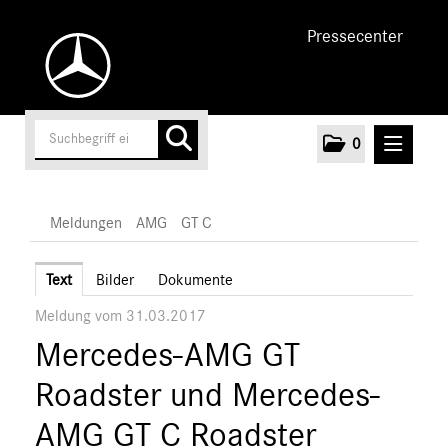
Pressecenter
0
MELDUNGEN
Meldungen
AMG
GT C
Unternehmen
Text
Bilder
Dokumente
Meldung vom 31.03.2017
Cars
Mercedes-AMG GT
AMG
A-Klasse
Roadster und Mercedes-
C-Klasse
AMG GT C Roadster
E-Klasse