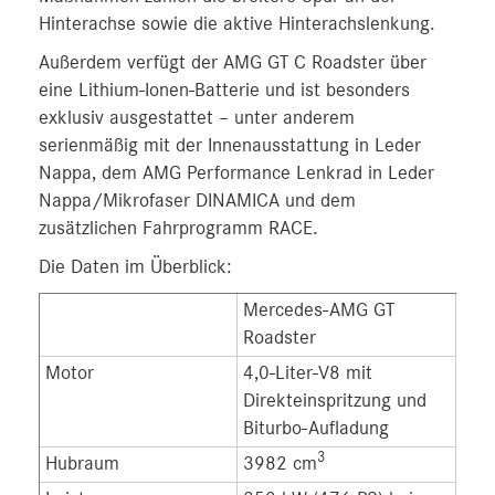
Hinterachse sowie die aktive Hinterachslenkung.
Außerdem verfügt der AMG GT C Roadster über
eine Lithium-Ionen-Batterie und ist besonders
exklusiv ausgestattet – unter anderem
serienmäßig mit der Innenausstattung in Leder
Nappa, dem AMG Performance Lenkrad in Leder
Nappa/Mikrofaser DINAMICA und dem
zusätzlichen Fahrprogramm RACE.
Die Daten im Überblick:
Mercedes-AMG GT
Mer
Roadster
Roa
Motor
4,0-Liter-V8 mit
4,0-
Direkteinspritzung und
Dir
Biturbo-Aufladung
Bit
3
Hubraum
3982 cm
398