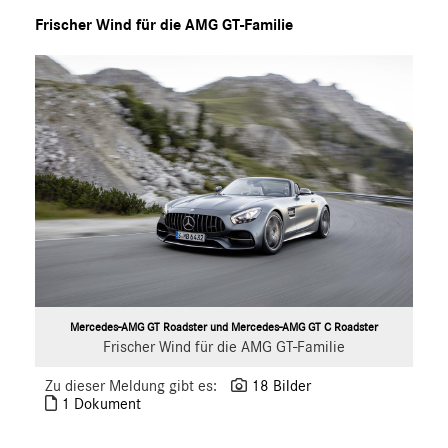
S-Klasse
Frischer Wind für die AMG GT-Familie
SL
SLC
GLC
GLE
GT R
GT C
GT 4-Türer Coupé
CLA
EQ
Maybach
Mercedes-Benz
Mercedes-AMG GT Roadster und Mercedes-AMG GT C Roadster
Frischer Wind für die AMG GT-Familie
smart
G-Klasse
Zu dieser Meldung gibt es:
18 Bilder
1 Dokument
Vans
Marken & Produkte