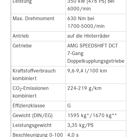
Leistung
350 kW (476 PS) bei
410
6000/min
575
Max. Drehmoment
630 Nm bei
680
1700-5000/min
190
Antrieb
auf die Hinterräder
auf 
Getriebe
AMG SPEEDSHIFT DCT
AMG
7‑Gang
7‑G
Doppelkupplungsgetriebe
Dop
Kraftstoffverbrauch
9,6-9,4 l/100 km
11,
kombiniert
CO
-Emissionen
224-219 g/km
259
2
kombiniert
Effizienzklasse
G
G
Gewicht (DIN/EG)
1595 kg*/1670 kg**
166
Leistungsgewicht
3,35 kg/PS
2,9
Beschleunigung 0-100
4,0 s
3,7 