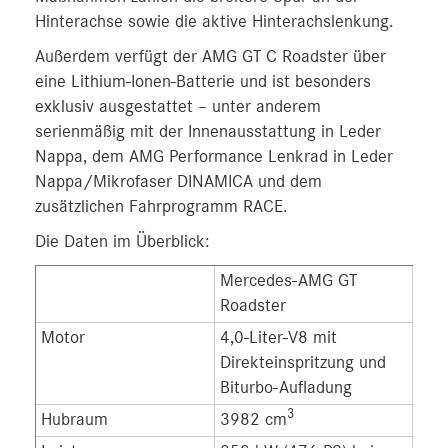
Hinterachse sowie die aktive Hinterachslenkung.
Außerdem verfügt der AMG GT C Roadster über
eine Lithium-Ionen-Batterie und ist besonders
exklusiv ausgestattet – unter anderem
serienmäßig mit der Innenausstattung in Leder
Nappa, dem AMG Performance Lenkrad in Leder
Nappa/Mikrofaser DINAMICA und dem
zusätzlichen Fahrprogramm RACE.
Die Daten im Überblick:
Mercedes-AMG GT
Mer
Roadster
Roa
Motor
4,0-Liter-V8 mit
4,0-
Direkteinspritzung und
Dir
Biturbo-Aufladung
Bit
3
Hubraum
3982 cm
398