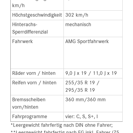
km/h
Höchstgeschwindigkeit
302 km/h
316
Hinterachs-
mechanisch
elek
Sperrdifferenzial
Fahrwerk
AMG Sportfahrwerk
AMG
Spo
ada
Ver
Räder vorn / hinten
9,0 J x 19 / 11,0 J x 19
9,0 
Reifen vorn / hinten
255/35 R 19 /
265
295/35 R 19
305
Bremsscheiben
360 mm/360 mm
39
vorn/hinten
Fahrprogramme
vier: C, S, S+, I
fünf
*Leergewicht fahrfertig nach DIN ohne Fahrer;
**Leergewicht fahrfertig nach EG inkl. Fahrer (75