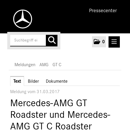
Pressecenter
0
MELDUNGEN
Meldungen
AMG
GT C
Unternehmen
Text
Bilder
Dokumente
Meldung vom 31.03.2017
Cars
Mercedes-AMG GT
AMG
A-Klasse
Roadster und Mercedes-
C-Klasse
AMG GT C Roadster
E-Klasse