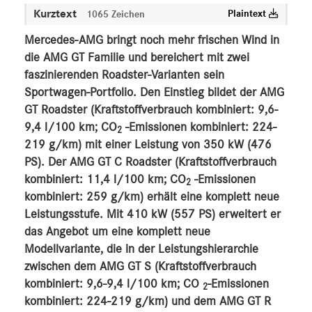
Kurztext
Plaintext
1065 Zeichen
MEDIA
Mercedes-AMG bringt noch mehr frischen Wind in
ÜBER UNS
die AMG GT Familie und bereichert mit zwei
faszinierenden Roadster-Varianten sein
ANSPRECHPARTNER
Sportwagen-Portfolio. Den Einstieg bildet der AMG
GT Roadster (Kraftstoffverbrauch kombiniert: 9,6-
9,4 l/100 km; CO
-Emissionen kombiniert: 224-
2
219 g/km) mit einer Leistung von 350 kW (476
PS). Der AMG GT C Roadster (Kraftstoffverbrauch
kombiniert: 11,4 l/100 km; CO
-Emissionen
2
kombiniert: 259 g/km) erhält eine komplett neue
Leistungsstufe. Mit 410 kW (557 PS) erweitert er
das Angebot um eine komplett neue
Modellvariante, die in der Leistungshierarchie
zwischen dem AMG GT S (Kraftstoffverbrauch
kombiniert: 9,6-9,4 l/100 km; CO
-Emissionen
2
kombiniert: 224-219 g/km) und dem AMG GT R