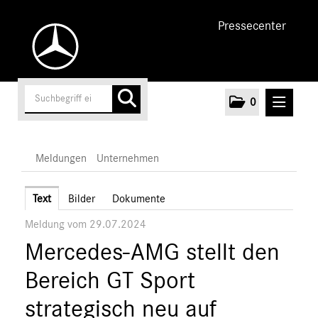
Pressecenter
0
MELDUNGEN
Meldungen
Unternehmen
Unternehmen
Text
Bilder
Dokumente
Meldung vom 29.07.2024
Marken & Produkte
Mercedes-AMG stellt den
MEDIA
Bereich GT Sport
ÜBER UNS
strategisch neu auf
ANSPRECHPARTNER