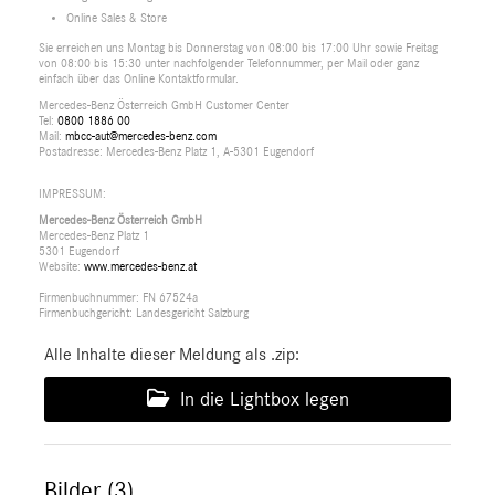
Online Sales & Store
Sie erreichen uns Montag bis Donnerstag von 08:00 bis 17:00 Uhr sowie Freitag
von 08:00 bis 15:30 unter nachfolgender Telefonnummer, per Mail oder ganz
einfach über das Online Kontaktformular.
Mercedes-Benz Österreich GmbH Customer Center
Tel:
0800 1886 00
Mail:
mbcc-aut@mercedes-benz.com
Postadresse: Mercedes-Benz Platz 1, A-5301 Eugendorf
IMPRESSUM:
Mercedes-Benz Österreich GmbH
Mercedes-Benz Platz 1
5301 Eugendorf
Website:
www.mercedes-benz.at
Firmenbuchnummer: FN 67524a
Firmenbuchgericht: Landesgericht Salzburg
Alle Inhalte dieser Meldung als .zip:
In die Lightbox legen
Bilder (3)