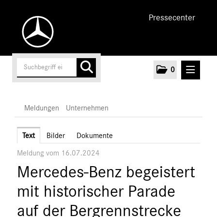
Pressecenter
0
MELDUNGEN
Meldungen
Unternehmen
Unternehmen
Text
Bilder
Dokumente
Meldung vom 16.07.2024
Marken & Produkte
Mercedes-Benz begeistert
MEDIA
mit historischer Parade
ÜBER UNS
auf der Bergrennstrecke
ANSPRECHPARTNER