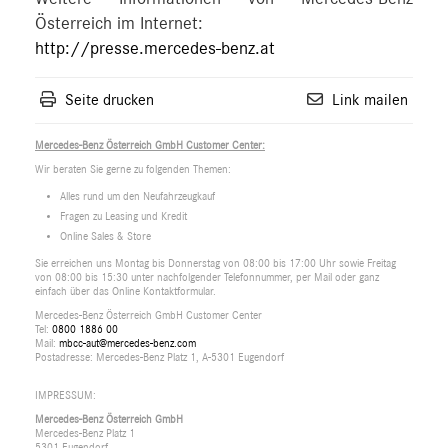
Österreich im Internet:
http://presse.mercedes-benz.at
Seite drucken
Link mailen
Mercedes-Benz Österreich GmbH Customer Center:
Wir beraten Sie gerne zu folgenden Themen:
Alles rund um den Neufahrzeugkauf
Fragen zu Leasing und Kredit
Online Sales & Store
Sie erreichen uns Montag bis Donnerstag von 08:00 bis 17:00 Uhr sowie Freitag
von 08:00 bis 15:30 unter nachfolgender Telefonnummer, per Mail oder ganz
einfach über das Online Kontaktformular.
Mercedes-Benz Österreich GmbH Customer Center
Tel:
0800 1886 00
Mail:
mbcc-aut@mercedes-benz.com
Postadresse: Mercedes-Benz Platz 1, A-5301 Eugendorf
IMPRESSUM:
Mercedes-Benz Österreich GmbH
Mercedes-Benz Platz 1
5301 Eugendorf