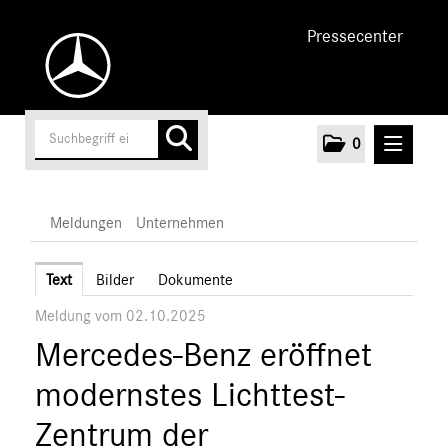
Pressecenter
0
MELDUNGEN
Meldungen
Unternehmen
Unternehmen
Text
Bilder
Dokumente
Meldung vom 02.10.2025
Marken & Produkte
Mercedes-Benz eröffnet
MEDIA
modernstes Lichttest-
ÜBER UNS
Zentrum der
ANSPRECHPARTNER