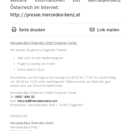
Weitere Informationen von Mercedes-Benz
Österreich im Internet:
http://presse.mercedes-benz.at
Seite drucken
Link mailen
Mercedes-Benz Österreich GmbH Customer Center:
Wir beraten Sie gerne zu folgenden Themen:
Alles rund um den Neufahrzeugkauf
Fragen zu Leasing und Kredit
Online Sales & Store
Sie erreichen uns Montag bis Donnerstag von 08:00 bis 17:00 Uhr sowie Freitag
von 08:00 bis 15:30 unter nachfolgender Telefonnummer, per Mail oder ganz
einfach über das Online Kontaktformular.
Mercedes-Benz Österreich GmbH Customer Center
Tel:
0800 1886 00
Mail:
mbcc-aut@mercedes-benz.com
Postadresse: Mercedes-Benz Platz 1, A-5301 Eugendorf
IMPRESSUM:
Mercedes-Benz Österreich GmbH
Mercedes-Benz Platz 1