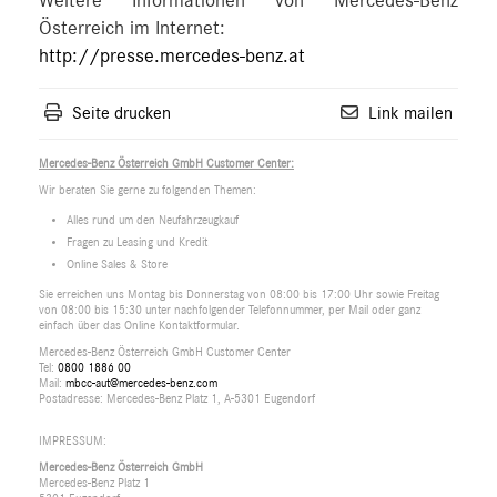
Weitere Informationen von Mercedes-Benz
Österreich im Internet:
http://presse.mercedes-benz.at
Seite drucken
Link mailen
Mercedes-Benz Österreich GmbH Customer Center:
Wir beraten Sie gerne zu folgenden Themen:
Alles rund um den Neufahrzeugkauf
Fragen zu Leasing und Kredit
Online Sales & Store
Sie erreichen uns Montag bis Donnerstag von 08:00 bis 17:00 Uhr sowie Freitag
von 08:00 bis 15:30 unter nachfolgender Telefonnummer, per Mail oder ganz
einfach über das Online Kontaktformular.
Mercedes-Benz Österreich GmbH Customer Center
Tel:
0800 1886 00
Mail:
mbcc-aut@mercedes-benz.com
Postadresse: Mercedes-Benz Platz 1, A-5301 Eugendorf
IMPRESSUM:
Mercedes-Benz Österreich GmbH
Mercedes-Benz Platz 1