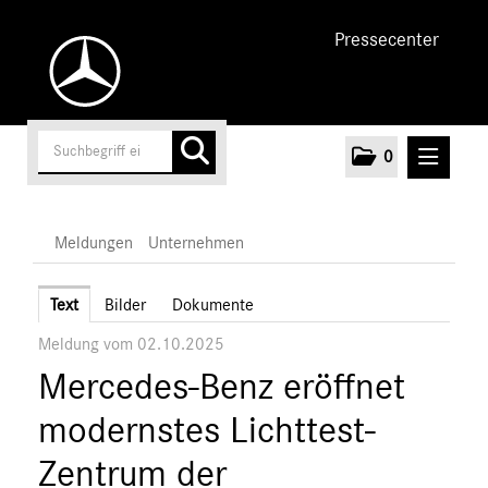
Pressecenter
0
MELDUNGEN
Meldungen
Unternehmen
Unternehmen
Text
Bilder
Dokumente
Meldung vom 02.10.2025
Marken & Produkte
Mercedes-Benz eröffnet
MEDIA
modernstes Lichttest-
ÜBER UNS
Zentrum der
ANSPRECHPARTNER