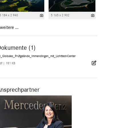
5 184 x 2 940
5 165 x 2 902
weitere ...
Dokumente (1)
8_Globales_Prüfgelände_Immendingen_mit_Lichttest-Center
df
|
181 KB
Ansprechpartner