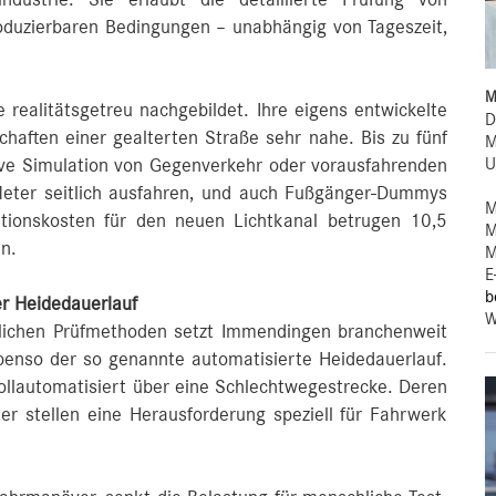
oduzierbaren Bedingungen – unabhängig von Tageszeit,
M
realitätsgetreu nachgebildet. Ihre eigens entwickelte
D
aften einer gealterten Straße sehr nahe. Bis zu fünf
M
U
ive Simulation von Gegenverkehr oder vorausfahrenden
 Meter seitlich ausfahren, und auch Fußgänger-Dummys
M
titionskosten für den neuen Lichtkanal betrugen 10,5
M
en.
M
E
b
er Heidedauerlauf
W
ttlichen Prüfmethoden setzt Immendingen branchenweit
enso der so genannte automatisierte Heidedauerlauf.
ollautomatisiert über eine Schlechtwegestrecke. Deren
er stellen eine Herausforderung speziell für Fahrwerk