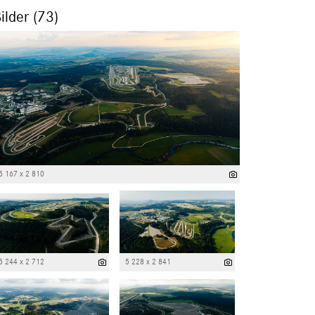
ilder (73)
5 167 x 2 810
5 244 x 2 712
5 228 x 2 841