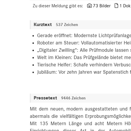
Zu dieser Meldung gibt es:
73 Bilder
1 Dok
Kurztext
537 Zeichen
Gerade eröffnet: Modernste Lichtprüfanla
Roboter am Steuer: Vollautomatisierter He
„Digitaler Zwilling“: Alle Prüfmodule lassen
Welt im Kleinen: Das Prüfgelände bietet m
Tierische Helfer: Schafe verhindern Verbu
Jubiläum: Vor zehn Jahren war Spatenstich 
Pressetext
9446 Zeichen
Mit dem neuen, modern ausgestatteten und fl
abermals die vielfältigen Erprobungsmöglichk
Mit 135 Metern Länge und acht Metern Höhe
Einrichtungen dieser Art in der Automobili