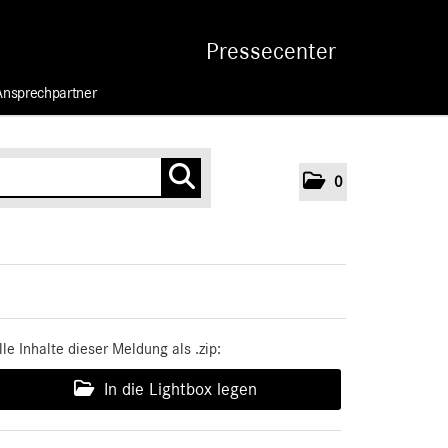
Pressecenter
Ansprechpartner
0
lle Inhalte dieser Meldung als .zip:
In die Lightbox legen