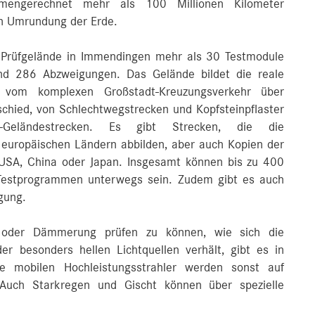
mengerechnet mehr als 100 Millionen Kilometer
en Umrundung der Erde.
s Prüfgelände in Immendingen mehr als 30 Testmodule
nd 286 Abzweigungen. Das Gelände bildet die reale
b: vom komplexen Großstadt-Kreuzungsverkehr über
chied, von Schlechtwegstrecken und Kopfsteinpflaster
Geländestrecken. Es gibt Strecken, die die
 europäischen Ländern abbilden, aber auch Kopien der
USA, China oder Japan. Insgesamt können bis zu 400
n Testprogrammen unterwegs sein. Zudem gibt es auch
gung.
oder Dämmerung prüfen zu können, wie sich die
er besonders hellen Lichtquellen verhält, gibt es in
e mobilen Hochleistungsstrahler werden sonst auf
. Auch Starkregen und Gischt können über spezielle