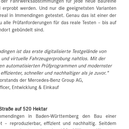
i der Fahrwerksabstimmungen für jede neue Baureihe
l erprobt werden. Und nur die geeignetsten Varianten
real in Immendingen getestet. Genau das ist einer der
alle Prüfanforderungen für das reale Testen – bis auf
dort gebündelt sind.
ngen ist das erste digitalisierte Testgelände von
und virtuelle Fahrzeugerprobung nahtlos. Mit der
, den automatisierten Prüfprogrammen und modernster
fizienter, schneller und nachhaltiger als je zuvor.“
Vorstands der Mercedes-Benz Group AG,
ficer, Entwicklung & Einkauf
Straße auf 520 Hektar
mmendingen in Baden-Württemberg den Bau einer
 – reproduzierbar, effizient und nachhaltig. Seitdem