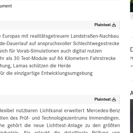
ument
Plaintext
ge Europas mit realitätsgetreuem Landstraßen-Nachbau
ide-Dauerlauf auf anspruchsvoller Schlechtwegestrecke
 sich für Vorab-Simulationen auch digital nutzen
ehr als 30 Test-Module auf 86 Kilometern Fahrstrecke
7
schung, Lamas schützen die Herde
.p
für die einzigartige Entwicklungsumgebung
Plaintext
exibel nutzbaren Lichtkanal erweitert Mercedes‑Benz
eiten des Prüf- und Technologiezentrums Immendingen.
 gehört die neue Lichttest-Anlage zu den größten
ndustrie. Sie erlaubt die detaillierte Prüfung von