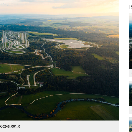
B
5c0248_001_0