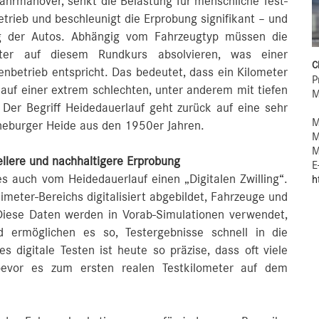
Fahrmanöver, senkt die Belastung für menschliche Test-
trieb und beschleunigt die Erprobung signifikant – und
ng der Autos. Abhängig vom Fahrzeugtyp müssen die
ter auf diesem Rundkurs absolvieren, was einer
C
nbetrieb entspricht. Das bedeutet, dass ein Kilometer
P
auf einer extrem schlechten, unter anderem mit tiefen
M
Der Begriff Heidedauerlauf geht zurück auf eine sehr
M
neburger Heide aus den 1950er Jahren.
M
M
nellere und nachhaltigere Erprobung
E
s auch vom Heidedauerlauf einen „Digitalen Zwilling“.
h
imeter-Bereichs digitalisiert abgebildet, Fahrzeuge und
Diese Daten werden in Vorab-Simulationen verwendet,
nd ermöglichen es so, Testergebnisse schnell in die
s digitale Testen ist heute so präzise, dass oft viele
bevor es zum ersten realen Testkilometer auf dem