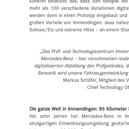
Konkret bedeutet das, dass zum Beispiel be
mehr als 100 verschiedene Variationen digita
werden dann in einen Prototyp eingebaut und 
großen Vorteile von Immendingen: dass nahezu 
Schnee/Eis und extreme Hitze – an einem Stan
„Das Prüf- und Technologiezentrum Immendi
Mercedes‑Benz – hier verschmelzen reale 
digitalisierten Abbildung des Prüfgeländes
Sensorik wird unsere Fahrzeugentwicklung ef
Markus Schäfer, Mitglied des 
Chief Technology Of
Die ganze Welt in Immendingen: 86 Kilometer 
Vor zehn Jahren hat Mercedes-Benz in I
einzigartigen Entwicklungsumgebung gestartet