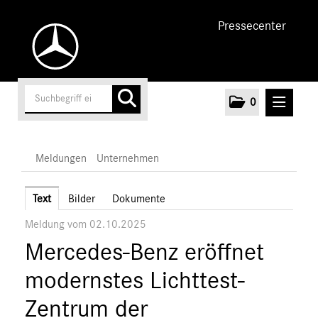
Pressecenter
0
MELDUNGEN
Meldungen
Unternehmen
Unternehmen
Text
Bilder
Dokumente
Meldung vom 02.10.2025
Marken & Produkte
Mercedes-Benz eröffnet
MEDIA
modernstes Lichttest-
ÜBER UNS
Zentrum der
ANSPRECHPARTNER