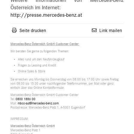
Weitere Informationen von Mercedes-Benz
Österreich im Internet:
http://presse.mercedes-benz.at
Seite drucken
Link mailen
Mercedes-Benz Österreich GmbH Customer Center:
Wir beraten Sie gerne zu folgenden Themen:
Alles rund um den Neufahrzeugkauf
Fragen zu Leasing und Kredit
Online Sales & Store
Sie erreichen uns Montag bis Donnerstag von 08:00 bis 17:00 Uhr sowie Freitag
von 08:00 bis 15:30 unter nachfolgender Telefonnummer, per Mail oder ganz
einfach über das Online Kontaktformular.
Mercedes-Benz Österreich GmbH Customer Center
Tel:
0800 1886 00
Mail:
mbcc-aut@mercedes-benz.com
Postadresse: Mercedes-Benz Platz 1, A-5301 Eugendorf
IMPRESSUM:
Mercedes-Benz Österreich GmbH
Mercedes-Benz Platz 1