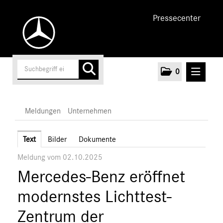
Pressecenter
0
MELDUNGEN
Meldungen
Unternehmen
Unternehmen
Text
Bilder
Dokumente
Meldung vom 02.10.2025
Marken & Produkte
Mercedes-Benz eröffnet
MEDIA
modernstes Lichttest-
ÜBER UNS
Zentrum der
ANSPRECHPARTNER