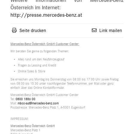
Weitere Informationen von Mercedes-Benz
Österreich im Internet:
http://presse.mercedes-benz.at
Seite drucken
Link mailen
Mercedes-Benz Österreich GmbH Customer Center:
Wir beraten Sie gerne zu folgenden Themen:
Alles rund um den Neufahrzeugkauf
Fragen zu Leasing und Kredit
Online Sales & Store
Sie erreichen uns Montag bis Donnerstag von 08:00 bis 17:00 Uhr sowie Freitag
von 08:00 bis 15:30 unter nachfolgender Telefonnummer, per Mail oder ganz
einfach über das Online Kontaktformular.
Mercedes-Benz Österreich GmbH Customer Center
Tel:
0800 1886 00
Mail:
mbcc-aut@mercedes-benz.com
Postadresse: Mercedes-Benz Platz 1, A-5301 Eugendorf
IMPRESSUM:
Mercedes-Benz Österreich GmbH
Mercedes-Benz Platz 1