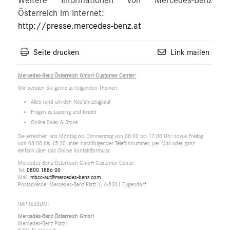
Weitere Informationen von Mercedes-Benz
Österreich im Internet:
http://presse.mercedes-benz.at
Seite drucken
Link mailen
Mercedes-Benz Österreich GmbH Customer Center:
Wir beraten Sie gerne zu folgenden Themen:
Alles rund um den Neufahrzeugkauf
Fragen zu Leasing und Kredit
Online Sales & Store
Sie erreichen uns Montag bis Donnerstag von 08:00 bis 17:00 Uhr sowie Freitag
von 08:00 bis 15:30 unter nachfolgender Telefonnummer, per Mail oder ganz
einfach über das Online Kontaktformular.
Mercedes-Benz Österreich GmbH Customer Center
Tel:
0800 1886 00
Mail:
mbcc-aut@mercedes-benz.com
Postadresse: Mercedes-Benz Platz 1, A-5301 Eugendorf
IMPRESSUM:
Mercedes-Benz Österreich GmbH
Mercedes-Benz Platz 1