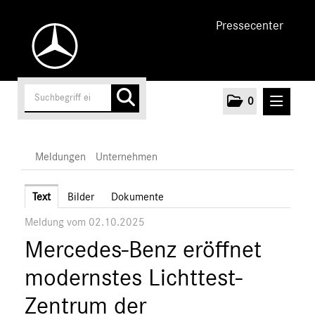
Pressecenter
0
MELDUNGEN
Meldungen
Unternehmen
Unternehmen
Text
Bilder
Dokumente
Meldung vom 02.10.2025
Marken & Produkte
Mercedes-Benz eröffnet
MEDIA
modernstes Lichttest-
ÜBER UNS
Zentrum der
ANSPRECHPARTNER