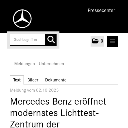
Pressecenter
0
MELDUNGEN
Meldungen
Unternehmen
Unternehmen
Text
Bilder
Dokumente
Meldung vom 02.10.2025
Marken & Produkte
Mercedes-Benz eröffnet
MEDIA
modernstes Lichttest-
ÜBER UNS
Zentrum der
ANSPRECHPARTNER