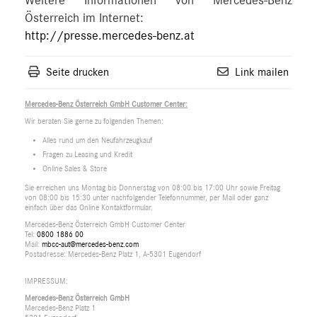
Weitere Informationen von Mercedes-Benz
Österreich im Internet:
http://presse.mercedes-benz.at
Seite drucken
Link mailen
Mercedes-Benz Österreich GmbH Customer Center:
Wir beraten Sie gerne zu folgenden Themen:
Alles rund um den Neufahrzeugkauf
Fragen zu Leasing und Kredit
Online Sales & Store
Sie erreichen uns Montag bis Donnerstag von 08:00 bis 17:00 Uhr sowie Freitag
von 08:00 bis 15:30 unter nachfolgender Telefonnummer, per Mail oder ganz
einfach über das Online Kontaktformular.
Mercedes-Benz Österreich GmbH Customer Center
Tel:
0800 1886 00
Mail:
mbcc-aut@mercedes-benz.com
Postadresse: Mercedes-Benz Platz 1, A-5301 Eugendorf
IMPRESSUM:
Mercedes-Benz Österreich GmbH
Mercedes-Benz Platz 1