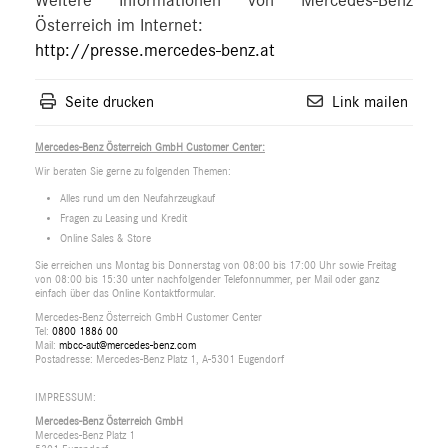
Weitere Informationen von Mercedes-Benz
Österreich im Internet:
http://presse.mercedes-benz.at
Seite drucken
Link mailen
Mercedes-Benz Österreich GmbH Customer Center:
Wir beraten Sie gerne zu folgenden Themen:
Alles rund um den Neufahrzeugkauf
Fragen zu Leasing und Kredit
Online Sales & Store
Sie erreichen uns Montag bis Donnerstag von 08:00 bis 17:00 Uhr sowie Freitag
von 08:00 bis 15:30 unter nachfolgender Telefonnummer, per Mail oder ganz
einfach über das Online Kontaktformular.
Mercedes-Benz Österreich GmbH Customer Center
Tel:
0800 1886 00
Mail:
mbcc-aut@mercedes-benz.com
Postadresse: Mercedes-Benz Platz 1, A-5301 Eugendorf
IMPRESSUM:
Mercedes-Benz Österreich GmbH
Mercedes-Benz Platz 1