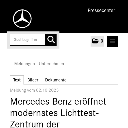
Pressecenter
0
MELDUNGEN
Meldungen
Unternehmen
Unternehmen
Text
Bilder
Dokumente
Meldung vom 02.10.2025
Marken & Produkte
Mercedes-Benz eröffnet
MEDIA
modernstes Lichttest-
ÜBER UNS
Zentrum der
ANSPRECHPARTNER