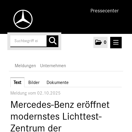
Pressecenter
0
MELDUNGEN
Meldungen
Unternehmen
Unternehmen
Text
Bilder
Dokumente
Meldung vom 02.10.2025
Marken & Produkte
Mercedes-Benz eröffnet
MEDIA
modernstes Lichttest-
ÜBER UNS
Zentrum der
ANSPRECHPARTNER