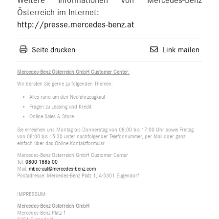
Weitere Informationen von Mercedes-Benz
Österreich im Internet:
http://presse.mercedes-benz.at
Seite drucken
Link mailen
Mercedes-Benz Österreich GmbH Customer Center:
Wir beraten Sie gerne zu folgenden Themen:
Alles rund um den Neufahrzeugkauf
Fragen zu Leasing und Kredit
Online Sales & Store
Sie erreichen uns Montag bis Donnerstag von 08:00 bis 17:00 Uhr sowie Freitag
von 08:00 bis 15:30 unter nachfolgender Telefonnummer, per Mail oder ganz
einfach über das Online Kontaktformular.
Mercedes-Benz Österreich GmbH Customer Center
Tel:
0800 1886 00
Mail:
mbcc-aut@mercedes-benz.com
Postadresse: Mercedes-Benz Platz 1, A-5301 Eugendorf
IMPRESSUM:
Mercedes-Benz Österreich GmbH
Mercedes-Benz Platz 1