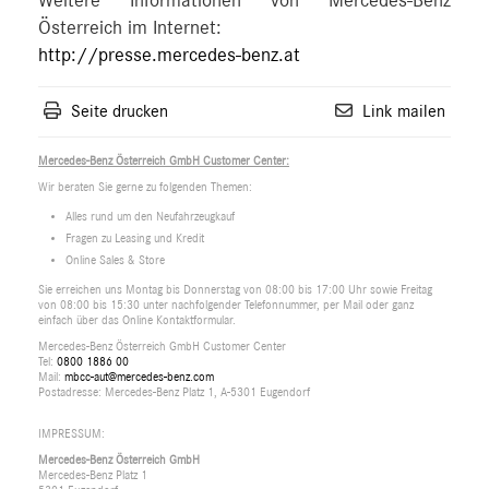
Weitere Informationen von Mercedes-Benz
Österreich im Internet:
http://presse.mercedes-benz.at
Seite drucken
Link mailen
Mercedes-Benz Österreich GmbH Customer Center:
Wir beraten Sie gerne zu folgenden Themen:
Alles rund um den Neufahrzeugkauf
Fragen zu Leasing und Kredit
Online Sales & Store
Sie erreichen uns Montag bis Donnerstag von 08:00 bis 17:00 Uhr sowie Freitag
von 08:00 bis 15:30 unter nachfolgender Telefonnummer, per Mail oder ganz
einfach über das Online Kontaktformular.
Mercedes-Benz Österreich GmbH Customer Center
Tel:
0800 1886 00
Mail:
mbcc-aut@mercedes-benz.com
Postadresse: Mercedes-Benz Platz 1, A-5301 Eugendorf
IMPRESSUM:
Mercedes-Benz Österreich GmbH
Mercedes-Benz Platz 1