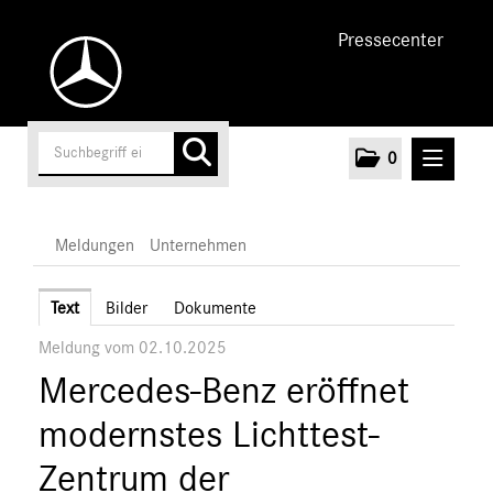
Pressecenter
0
MELDUNGEN
Meldungen
Unternehmen
Unternehmen
Text
Bilder
Dokumente
Meldung vom 02.10.2025
Marken & Produkte
Mercedes-Benz eröffnet
MEDIA
modernstes Lichttest-
ÜBER UNS
Zentrum der
ANSPRECHPARTNER