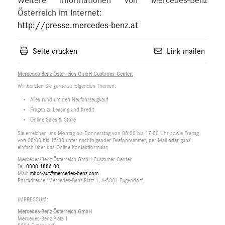
Weitere Informationen von Mercedes-Benz
Österreich im Internet:
http://presse.mercedes-benz.at
Seite drucken
Link mailen
Mercedes-Benz Österreich GmbH Customer Center:
Wir beraten Sie gerne zu folgenden Themen:
Alles rund um den Neufahrzeugkauf
Fragen zu Leasing und Kredit
Online Sales & Store
Sie erreichen uns Montag bis Donnerstag von 08:00 bis 17:00 Uhr sowie Freitag
von 08:00 bis 15:30 unter nachfolgender Telefonnummer, per Mail oder ganz
einfach über das Online Kontaktformular.
Mercedes-Benz Österreich GmbH Customer Center
Tel:
0800 1886 00
Mail:
mbcc-aut@mercedes-benz.com
Postadresse: Mercedes-Benz Platz 1, A-5301 Eugendorf
IMPRESSUM:
Mercedes-Benz Österreich GmbH
Mercedes-Benz Platz 1