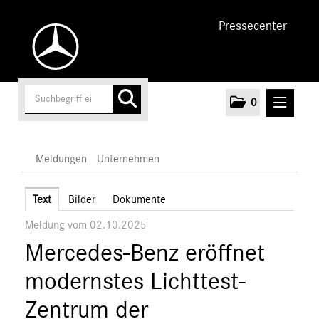
Pressecenter
0
MELDUNGEN
Meldungen
Unternehmen
Unternehmen
Text
Bilder
Dokumente
Meldung vom 02.10.2025
Marken & Produkte
Mercedes-Benz eröffnet
MEDIA
modernstes Lichttest-
ÜBER UNS
Zentrum der
ANSPRECHPARTNER