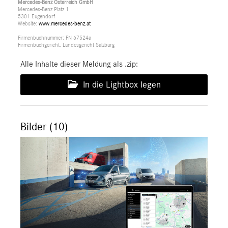
Mercedes-Benz Österreich GmbH
Mercedes-Benz Platz 1
5301 Eugendorf
Website:
www.mercedes-benz.at
Firmenbuchnummer: FN 67524a
Firmenbuchgericht: Landesgericht Salzburg
Alle Inhalte dieser Meldung als .zip:
In die Lightbox legen
Bilder (10)