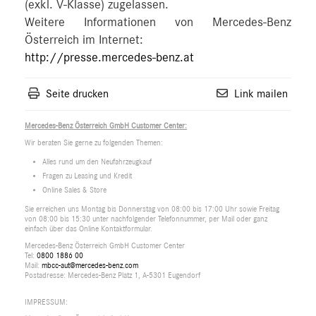
(exkl. V-Klasse) zugelassen.
Weitere Informationen von Mercedes-Benz
Österreich im Internet:
http://presse.mercedes-benz.at
Seite drucken
Link mailen
Mercedes-Benz Österreich GmbH Customer Center:
Wir beraten Sie gerne zu folgenden Themen:
Alles rund um den Neufahrzeugkauf
Fragen zu Leasing und Kredit
Online Sales & Store
Sie erreichen uns Montag bis Donnerstag von 08:00 bis 17:00 Uhr sowie Freitag
von 08:00 bis 15:30 unter nachfolgender Telefonnummer, per Mail oder ganz
einfach über das Online Kontaktformular.
Mercedes-Benz Österreich GmbH Customer Center
Tel:
0800 1886 00
Mail:
mbcc-aut@mercedes-benz.com
Postadresse: Mercedes-Benz Platz 1, A-5301 Eugendorf
IMPRESSUM: