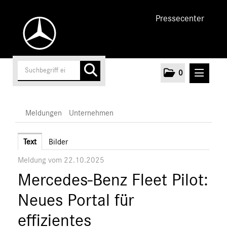
Pressecenter
0
MELDUNGEN
Meldungen
Unternehmen
Unternehmen
Text
Bilder
Meldung vom 22.10.2025
Marken & Produkte
Mercedes-Benz Fleet Pilot:
MEDIA
Neues Portal für
ÜBER UNS
effizientes
ANSPRECHPARTNER