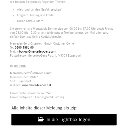
Wir beraten Sie gerne zu folgenden Themen:
Alles rund um den Neufahrzeugkauf
Fragen zu Leasing und Kredit
Online Sales & Store
Sie erreichen uns Montag bis Donnerstag von 08:00 bis 17:00 Uhr sowie Freitag
von 08:00 bis 15:30 unter nachfolgender Telefonnummer, per Mail oder ganz
einfach über das Online Kontaktformular.
Mercedes-Benz Österreich GmbH Customer Center
Tel:
0800 1886 00
Mail:
mbcc-aut@mercedes-benz.com
Postadresse: Mercedes-Benz Platz 1, A-5301 Eugendorf
IMPRESSUM:
Mercedes-Benz Österreich GmbH
Mercedes-Benz Platz 1
5301 Eugendorf
Website:
www.mercedes-benz.at
Firmenbuchnummer: FN 67524a
Firmenbuchgericht: Landesgericht Salzburg
Alle Inhalte dieser Meldung als .zip:
In die Lightbox legen