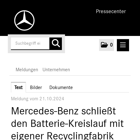
Pressecenter
0
MELDUNGEN
Meldungen
Unternehmen
Unternehmen
Text
Bilder
Dokumente
Meldung vom 21.10.2024
Marken & Produkte
Mercedes-Benz schließt
MEDIA
den Batterie-Kreislauf mit
ÜBER UNS
eigener Recyclingfabrik
ANSPRECHPARTNER