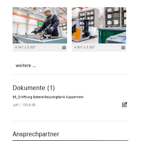
4 961 x 3 307
4 961 x 3 307
weitere ...
Dokumente (1)
88_Eröffnung Batterie-Recyclingfabrik Kuppenheim
.pdf
|
130,8 KB
Ansprechpartner