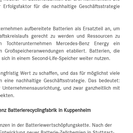
2
r Erfolgsfaktor für die nachhaltige Geschäftsstrategie
ternehmen aufbereitete Batterien als Ersatzteil an, um
ftskreislaufs gerecht zu werden und Ressourcen zu
 Tochterunternehmen Mercedes-Benz Energy ein
en Großspeicheranwendungen etabliert. Batterien, die
 sich in einem Second-Life-Speicher weiter nutzen.
gfristig Wert zu schaffen, und das für möglichst viele
 eine nachhaltige Geschäftsstrategie. Das bedeutet:
er Unternehmensausrichtung, und zwar ganzheitlich mit
pekten.
nz Batterierecyclingfabrik in Kuppenheim
nzen in der Batteriewertschöpfungskette. Nach der
twicklung neuer Batterie-Zellchemien in Stuttgart-