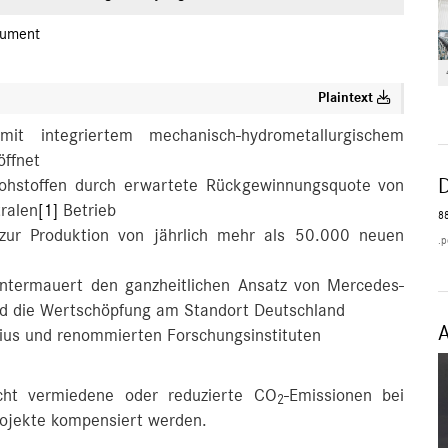
ument
Plaintext
 mit integriertem mechanisch-hydrometallurgischem
ffnet
 Rohstoffen durch erwartete Rückgewinnungsquote von
tralen
[1]
Betrieb
88
 zur Produktion von jährlich mehr als 50.000 neuen
.p
e untermauert den ganzheitlichen Ansatz von Mercedes-
 und die Wertschöpfung am Standort Deutschland
ius und renommierten Forschungsinstituten
icht vermiedene oder reduzierte CO
-Emissionen bei
2
rojekte kompensiert werden.