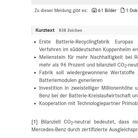
Zu dieser Meldung gibt es:
61 Bilder
1 Dok
Kurztext
838 Zeichen
Erste Batterie-Recyclingfabrik Europas
Verfahren im süddeutschen Kuppenheim erö
Meilenstein für mehr Nachhaltigkeit bei
mehr als 96 Prozent und bilanziell CO
-neu
2
Fabrik soll wiedergewonnene Wertstoffe
Batteriemodulen generieren
Investition in zweistelliger Millionenhöh
Benz bei der Batterie-Kreislaufwirtschaft
Kooperation mit Technologiepartner Primob
[1]
Bilanziell CO
-neutral bedeutet, dass n
2
Mercedes-Benz durch zertifizierte Ausgleichsp