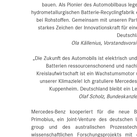
bauen. Als Pionier des Automobilbaus lege
hydrometallurgischen Batterie-Recyclingfabrik
bei Rohstoffen. Gemeinsam mit unseren Part
starkes Zeichen der Innovationskraft für ei
Deutschl
Ola Källenius, Vorstandsvor
„Die Zukunft des Automobils ist elektrisch und
Batterien ressourcenschonend und nachha
Kreislaufwirtschaft ist ein Wachstumsmotor u
unserer Klimaziele! Ich gratuliere Mercedes
Kuppenheim. Deutschland bleibt ein Le
Olaf Scholz, Bundeskanzl
Mercedes-Benz kooperiert für die neue Bat
Primobius, ein Joint-Venture des deutsche
group und des australischen Prozesstec
wissenschaftlichen Forschungsprojekts mi