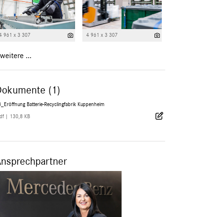
4 961 x 3 307
4 961 x 3 307
weitere ...
Dokumente (1)
_Eröffnung Batterie-Recyclingfabrik Kuppenheim
df
|
130,8 KB
Ansprechpartner