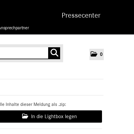
Pressecenter
Ansprechpartner
0
lle Inhalte dieser Meldung als .zip:
In die Lightbox legen