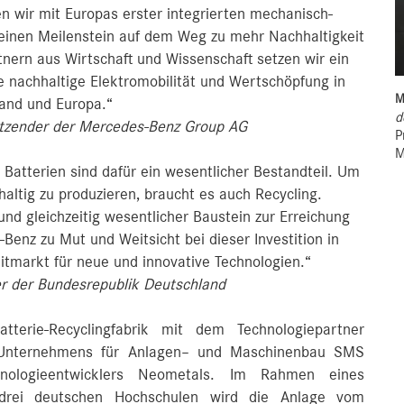
n wir mit Europas erster integrierten mechanisch-
 einen Meilenstein auf dem Weg zu mehr Nachhaltigkeit
nern aus Wirtschaft und Wissenschaft setzen wir ein
ne nachhaltige Elektromobilität und Wertschöpfung in
M
and und Europa.“
d
sitzender der Mercedes-Benz Group AG
P
M
 Batterien sind dafür ein wesentlicher Bestandteil. Um
ltig zu produzieren, braucht es auch Recycling.
nd gleichzeitig wesentlicher Baustein zur Erreichung
-Benz zu Mut und Weitsicht bei dieser Investition in
itmarkt für neue und innovative Technologien.“
er der Bundesrepublik Deutschland
terie-Recyclingfabrik mit dem Technologiepartner
n Unternehmens für Anlagen– und Maschinenbau SMS
hnologieentwicklers Neometals. Im Rahmen eines
t drei deutschen Hochschulen wird die Anlage vom