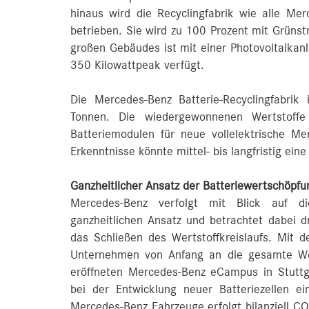
hinaus wird die Recyclingfabrik wie alle Mer
betrieben. Sie wird zu 100 Prozent mit Grüns
großen Gebäudes ist mit einer Photovoltaikanl
350 Kilowattpeak verfügt.
Die Mercedes-Benz Batterie-Recyclingfabri
Tonnen. Die wiedergewonnenen Wertstoffe
Batteriemodulen für neue vollelektrische M
Erkenntnisse könnte mittel- bis langfristig ein
Ganzheitlicher Ansatz der Batteriewertschöpfu
Mercedes-Benz verfolgt mit Blick auf die
ganzheitlichen Ansatz und betrachtet dabei d
das Schließen des Wertstoffkreislaufs. Mit d
Unternehmen von Anfang an die gesamte Wer
eröffneten Mercedes-Benz eCampus in Stuttga
bei der Entwicklung neuer Batteriezellen ei
Mercedes-Benz Fahrzeuge erfolgt bilanziell CO