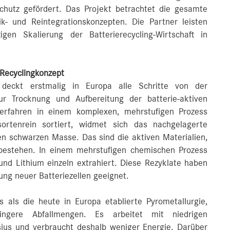
chutz gefördert. Das Projekt betrachtet die gesamte
ik- und Reintegrationskonzepten. Die Partner leisten
gen Skalierung der Batterierecycling-Wirtschaft in
 Recyclingkonzept
k deckt erstmalig in Europa alle Schritte von der
ur Trocknung und Aufbereitung der batterie-aktiven
rfahren in einem komplexen, mehrstufigen Prozess
sortenrein sortiert, widmet sich das nachgelagerte
n schwarzen Masse. Das sind die aktiven Materialien,
 bestehen. In einem mehrstufigen chemischen Prozess
und Lithium einzeln extrahiert. Diese Rezyklate haben
lung neuer Batteriezellen geeignet.
s als die heute in Europa etablierte Pyrometallurgie,
ingere Abfallmengen. Es arbeitet mit niedrigen
ius und verbraucht deshalb weniger Energie. Darüber