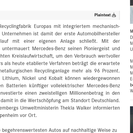
Plaintext
Recyclingfabrik Europas mit integriertem mechanisch-
M
 Unternehmen ist damit der erste Automobilhersteller
D
islauf mit einer eigenen Anlage schließt. Mit der
M
 untermauert Mercedes-Benz seinen Pioniergeist und
U
chten Kreislaufwirtschaft, um den Verbrauch wertvoller
M
s als heute etablierte Verfahren beträgt die erwartete
M
tallurgischen Recyclinganlage mehr als 96 Prozent.
M
ie Lithium, Nickel und Kobalt können wiedergewonnen
E
b
n Batterien künftiger vollelektrischer Mercedes-Benz
W
vestierte einen zweistelligen Millionenbetrag in den
d damit in die Wertschöpfung am Standort Deutschland.
embergs Umweltministerin Thekla Walker informierten
ppenheim vor Ort.
ie begehrenswertesten Autos auf nachhaltige Weise zu