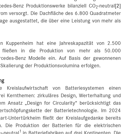
cedes-Benz Produktionswerke bilanziell CO
-neutral
[2]
2
trom versorgt. Die Dachfläche des 6.800 Quadratmeter
age ausgestattet, die über eine Leistung von mehr als
k in Kuppenheim hat eine Jahreskapazität von 2.500
 fließen in die Produktion von mehr als 50.000
ercedes-Benz Modelle ein. Auf Basis der gewonnenen
e Skalierung der Produktionsvolumina erfolgen.
ng
 Kreislaufwirtschaft von Batteriesystemen einen
rei Kernthemen: zirkuläres Design, Werterhaltung und
em Ansatz „Design for Circularity“ berücksichtigt das
tschöpfungskette der Batterietechnologie. Im 2024
rt-Untertürkheim fließt der Kreislaufgedanke bereits
n. Die Produktion der Batterien für die elektrischen
1
-neutral
in Batteriefabriken auf drei Kontinenten. Die