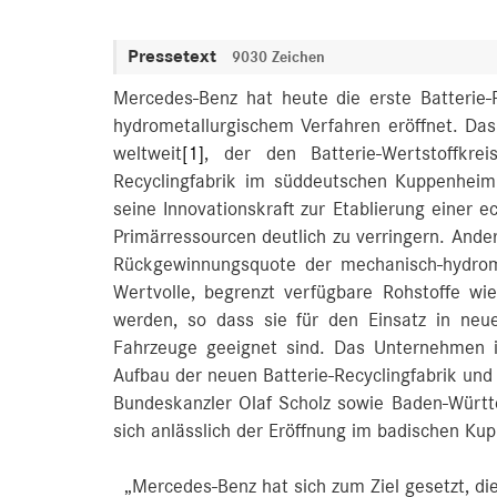
Pressetext
9030 Zeichen
Mercedes-Benz hat heute die erste Batterie-
hydrometallurgischem Verfahren eröffnet. Das
weltweit
[1]
, der den Batterie-Wertstoffkre
Recyclingfabrik im süddeutschen Kuppenheim
seine Innovationskraft zur Etablierung einer e
Primärressourcen deutlich zu verringern. Ander
Rückgewinnungsquote der mechanisch-hydrome
Wertvolle, begrenzt verfügbare Rohstoffe w
werden, so dass sie für den Einsatz in neue
Fahrzeuge geeignet sind. Das Unternehmen in
Aufbau der neuen Batterie-Recyclingfabrik un
Bundeskanzler Olaf Scholz sowie Baden-Württ
sich anlässlich der Eröffnung im badischen Ku
„Mercedes-Benz hat sich zum Ziel gesetzt, d