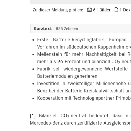
Zu dieser Meldung gibt es:
61 Bilder
1 Dok
Kurztext
838 Zeichen
Erste Batterie-Recyclingfabrik Europas
Verfahren im süddeutschen Kuppenheim erö
Meilenstein für mehr Nachhaltigkeit bei
mehr als 96 Prozent und bilanziell CO
-neu
2
Fabrik soll wiedergewonnene Wertstoffe
Batteriemodulen generieren
Investition in zweistelliger Millionenhöh
Benz bei der Batterie-Kreislaufwirtschaft
Kooperation mit Technologiepartner Primob
[1]
Bilanziell CO
-neutral bedeutet, dass n
2
Mercedes-Benz durch zertifizierte Ausgleichsp