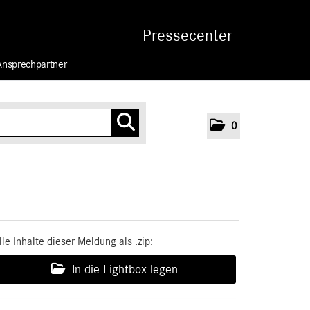
Pressecenter
Ansprechpartner
0
lle Inhalte dieser Meldung als .zip:
In die Lightbox legen