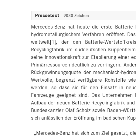
Pressetext
9030 Zeichen
Mercedes-Benz hat heute die erste Batterie-
hydrometallurgischem Verfahren eröffnet. Das
weltweit
[1]
, der den Batterie-Wertstoffkre
Recyclingfabrik im süddeutschen Kuppenheim
seine Innovationskraft zur Etablierung einer e
Primärressourcen deutlich zu verringern. Ander
Rückgewinnungsquote der mechanisch-hydrome
Wertvolle, begrenzt verfügbare Rohstoffe w
werden, so dass sie für den Einsatz in neue
Fahrzeuge geeignet sind. Das Unternehmen in
Aufbau der neuen Batterie-Recyclingfabrik un
Bundeskanzler Olaf Scholz sowie Baden-Württ
sich anlässlich der Eröffnung im badischen Ku
„Mercedes-Benz hat sich zum Ziel gesetzt, d