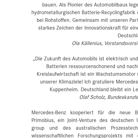
bauen. Als Pionier des Automobilbaus lege
hydrometallurgischen Batterie-Recyclingfabrik
bei Rohstoffen. Gemeinsam mit unseren Part
starkes Zeichen der Innovationskraft für ei
Deutschl
Ola Källenius, Vorstandsvor
„Die Zukunft des Automobils ist elektrisch und
Batterien ressourcenschonend und nachha
Kreislaufwirtschaft ist ein Wachstumsmotor u
unserer Klimaziele! Ich gratuliere Mercedes
Kuppenheim. Deutschland bleibt ein Le
Olaf Scholz, Bundeskanzl
Mercedes-Benz kooperiert für die neue Bat
Primobius, ein Joint-Venture des deutsche
group und des australischen Prozesstec
wissenschaftlichen Forschungsprojekts mi