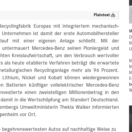
Plaintext
Recyclingfabrik Europas mit integriertem mechanisch-
M
 Unternehmen ist damit der erste Automobilhersteller
D
islauf mit einer eigenen Anlage schließt. Mit der
M
 untermauert Mercedes-Benz seinen Pioniergeist und
U
chten Kreislaufwirtschaft, um den Verbrauch wertvoller
M
s als heute etablierte Verfahren beträgt die erwartete
M
tallurgischen Recyclinganlage mehr als 96 Prozent.
M
ie Lithium, Nickel und Kobalt können wiedergewonnen
E
b
n Batterien künftiger vollelektrischer Mercedes-Benz
W
vestierte einen zweistelligen Millionenbetrag in den
d damit in die Wertschöpfung am Standort Deutschland.
embergs Umweltministerin Thekla Walker informierten
ppenheim vor Ort.
ie begehrenswertesten Autos auf nachhaltige Weise zu