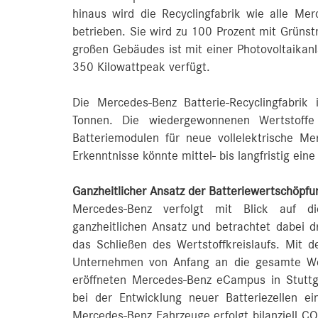
hinaus wird die Recyclingfabrik wie alle Mer
betrieben. Sie wird zu 100 Prozent mit Grüns
großen Gebäudes ist mit einer Photovoltaikanl
350 Kilowattpeak verfügt.
Die Mercedes-Benz Batterie-Recyclingfabri
Tonnen. Die wiedergewonnenen Wertstoffe
Batteriemodulen für neue vollelektrische M
Erkenntnisse könnte mittel- bis langfristig ein
Ganzheitlicher Ansatz der Batteriewertschöpfu
Mercedes-Benz verfolgt mit Blick auf die
ganzheitlichen Ansatz und betrachtet dabei d
das Schließen des Wertstoffkreislaufs. Mit d
Unternehmen von Anfang an die gesamte Wer
eröffneten Mercedes-Benz eCampus in Stuttga
bei der Entwicklung neuer Batteriezellen ei
Mercedes-Benz Fahrzeuge erfolgt bilanziell CO