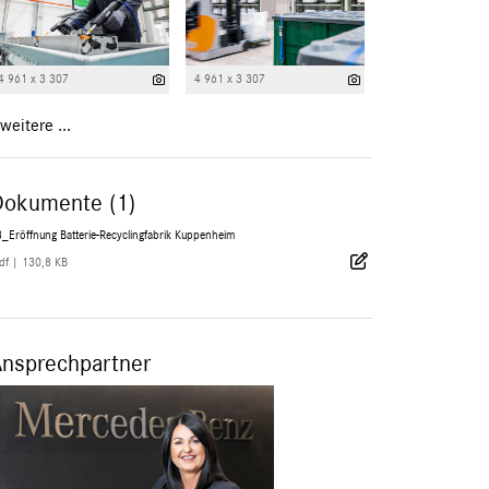
4 961 x 3 307
4 961 x 3 307
weitere ...
Dokumente (1)
_Eröffnung Batterie-Recyclingfabrik Kuppenheim
df
|
130,8 KB
Ansprechpartner