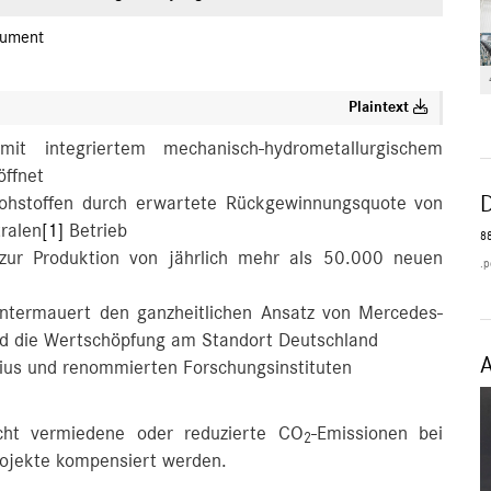
ument
Plaintext
 mit integriertem mechanisch-hydrometallurgischem
ffnet
 Rohstoffen durch erwartete Rückgewinnungsquote von
tralen
[1]
Betrieb
88
 zur Produktion von jährlich mehr als 50.000 neuen
.p
e untermauert den ganzheitlichen Ansatz von Mercedes-
 und die Wertschöpfung am Standort Deutschland
ius und renommierten Forschungsinstituten
icht vermiedene oder reduzierte CO
-Emissionen bei
2
rojekte kompensiert werden.