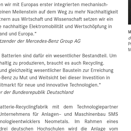
n wir mit Europas erster integrierten mechanisch-
 einen Meilenstein auf dem Weg zu mehr Nachhaltigkeit
nern aus Wirtschaft und Wissenschaft setzen wir ein
ne nachhaltige Elektromobilität und Wertschöpfung in
M
and und Europa.“
d
sitzender der Mercedes-Benz Group AG
P
M
 Batterien sind dafür ein wesentlicher Bestandteil. Um
ltig zu produzieren, braucht es auch Recycling.
nd gleichzeitig wesentlicher Baustein zur Erreichung
-Benz zu Mut und Weitsicht bei dieser Investition in
itmarkt für neue und innovative Technologien.“
er der Bundesrepublik Deutschland
terie-Recyclingfabrik mit dem Technologiepartner
n Unternehmens für Anlagen– und Maschinenbau SMS
hnologieentwicklers Neometals. Im Rahmen eines
t drei deutschen Hochschulen wird die Anlage vom