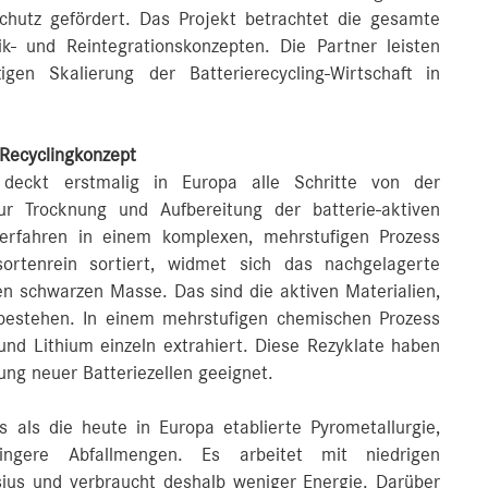
chutz gefördert. Das Projekt betrachtet die gesamte
ik- und Reintegrationskonzepten. Die Partner leisten
gen Skalierung der Batterierecycling-Wirtschaft in
 Recyclingkonzept
k deckt erstmalig in Europa alle Schritte von der
ur Trocknung und Aufbereitung der batterie-aktiven
rfahren in einem komplexen, mehrstufigen Prozess
sortenrein sortiert, widmet sich das nachgelagerte
n schwarzen Masse. Das sind die aktiven Materialien,
 bestehen. In einem mehrstufigen chemischen Prozess
und Lithium einzeln extrahiert. Diese Rezyklate haben
lung neuer Batteriezellen geeignet.
s als die heute in Europa etablierte Pyrometallurgie,
ingere Abfallmengen. Es arbeitet mit niedrigen
ius und verbraucht deshalb weniger Energie. Darüber