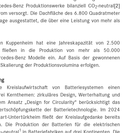
cedes-Benz Produktionswerke bilanziell CO
-neutral
[2]
2
trom versorgt. Die Dachfläche des 6.800 Quadratmeter
age ausgestattet, die über eine Leistung von mehr als
k in Kuppenheim hat eine Jahreskapazität von 2.500
 fließen in die Produktion von mehr als 50.000
ercedes-Benz Modelle ein. Auf Basis der gewonnenen
e Skalierung der Produktionsvolumina erfolgen.
ng
 Kreislaufwirtschaft von Batteriesystemen einen
rei Kernthemen: zirkuläres Design, Werterhaltung und
em Ansatz „Design for Circularity“ berücksichtigt das
tschöpfungskette der Batterietechnologie. Im 2024
rt-Untertürkheim fließt der Kreislaufgedanke bereits
n. Die Produktion der Batterien für die elektrischen
1
-neutral
in Batteriefabriken auf drei Kontinenten. Die