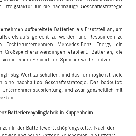
2
r Erfolgsfaktor für die nachhaltige Geschäftsstrategie
ternehmen aufbereitete Batterien als Ersatzteil an, um
ftskreislaufs gerecht zu werden und Ressourcen zu
 Tochterunternehmen Mercedes-Benz Energy ein
en Großspeicheranwendungen etabliert. Batterien, die
 sich in einem Second-Life-Speicher weiter nutzen.
gfristig Wert zu schaffen, und das für möglichst viele
 eine nachhaltige Geschäftsstrategie. Das bedeutet:
er Unternehmensausrichtung, und zwar ganzheitlich mit
pekten.
nz Batterierecyclingfabrik in Kuppenheim
nzen in der Batteriewertschöpfungskette. Nach der
twicklung neuer Batterie-Zellchemien in Stuttgart-