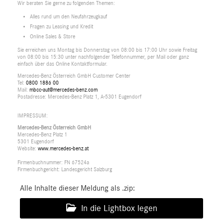
Wir beraten Sie gerne zu folgenden Themen:
Alles rund um den Neufahrzeugkauf
Fragen zu Leasing und Kredit
Online Sales & Store
Sie erreichen uns Montag bis Donnerstag von 08:00 bis 17:00 Uhr sowie Freitag
von 08:00 bis 15:30 unter nachfolgender Telefonnummer, per Mail oder ganz
einfach über das Online Kontaktformular.
Mercedes-Benz Österreich GmbH Customer Center
Tel:
0800 1886 00
Mail:
mbcc-aut@mercedes-benz.com
Postadresse: Mercedes-Benz Platz 1, A-5301 Eugendorf
IMPRESSUM:
Mercedes-Benz Österreich GmbH
Mercedes-Benz Platz 1
5301 Eugendorf
Website:
www.mercedes-benz.at
Firmenbuchnummer: FN 67524a
Firmenbuchgericht: Landesgericht Salzburg
Alle Inhalte dieser Meldung als .zip:
In die Lightbox legen