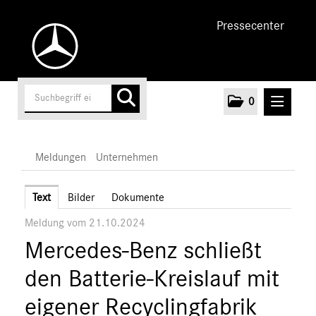
Pressecenter
0
MELDUNGEN
Meldungen
Unternehmen
Unternehmen
Text
Bilder
Dokumente
Meldung vom 21.10.2024
Marken & Produkte
Mercedes-Benz schließt
MEDIA
den Batterie-Kreislauf mit
ÜBER UNS
eigener Recyclingfabrik
ANSPRECHPARTNER