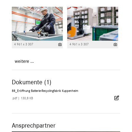
4 961 x 3 307
4 961 x 3 307
weitere ...
Dokumente (1)
88_Eröffnung Batterie-Recyclingfabrik Kuppenheim
.pdf
|
130,8 KB
Ansprechpartner