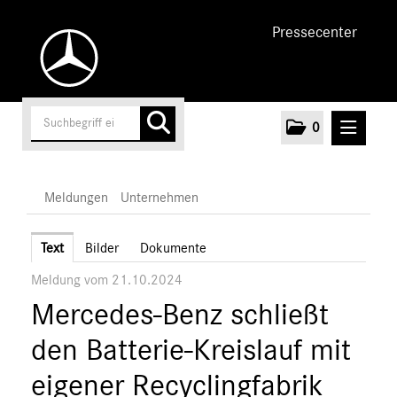
Pressecenter
0
MELDUNGEN
Meldungen
Unternehmen
Unternehmen
Text
Bilder
Dokumente
Meldung vom 21.10.2024
Marken & Produkte
Mercedes-Benz schließt
MEDIA
den Batterie-Kreislauf mit
ÜBER UNS
eigener Recyclingfabrik
ANSPRECHPARTNER