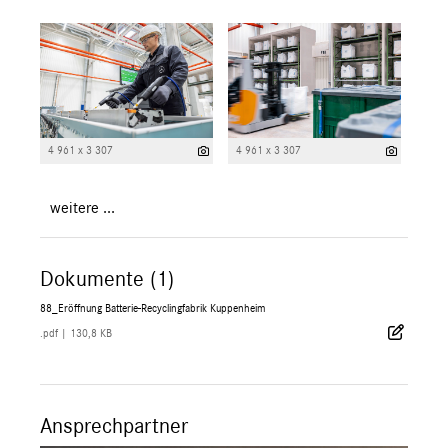
4 961 x 3 307
4 961 x 3 307
weitere ...
Dokumente (1)
88_Eröffnung Batterie-Recyclingfabrik Kuppenheim
.pdf
|
130,8 KB
Ansprechpartner