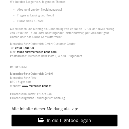
Wir beraten Sie gerne zu folgenden Themen:
Alles rund um den Neufahrzeugkauf
Fragen zu Leasing und Kredit
Online Sales & Store
Sie erreichen uns Montag bis Donnerstag von 08:00 bis 17:00 Uhr sowie Freitag
von 08:00 bis 15:30 unter nachfolgender Telefonnummer, per Mail oder ganz
einfach über das Online Kontaktformular.
Mercedes-Benz Österreich GmbH Customer Center
Tel:
0800 1886 00
Mail:
mbcc-aut@mercedes-benz.com
Postadresse: Mercedes-Benz Platz 1, A-5301 Eugendorf
IMPRESSUM:
Mercedes-Benz Österreich GmbH
Mercedes-Benz Platz 1
5301 Eugendorf
Website:
www.mercedes-benz.at
Firmenbuchnummer: FN 67524a
Firmenbuchgericht: Landesgericht Salzburg
Alle Inhalte dieser Meldung als .zip:
In die Lightbox legen