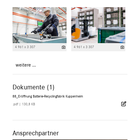
4 961 x 3 307
4 961 x 3 307
weitere ...
Dokumente (1)
88_Eröffnung Batterie-Recyclingfabrik Kuppenheim
.pdf
|
130,8 KB
Ansprechpartner