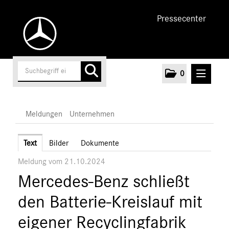
Pressecenter
0
MELDUNGEN
Meldungen
Unternehmen
Unternehmen
Text
Bilder
Dokumente
Meldung vom 21.10.2024
Marken & Produkte
Mercedes-Benz schließt
MEDIA
den Batterie-Kreislauf mit
ÜBER UNS
eigener Recyclingfabrik
ANSPRECHPARTNER