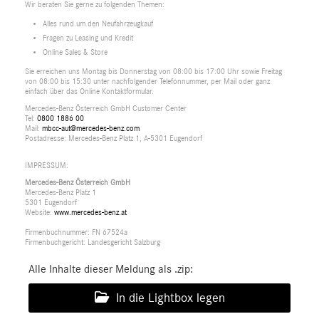
Wir beraten Sie gerne zu folgenden Themen:
Alles rund um den Neufahrzeugkauf
Fragen zu Leasing und Kredit
Online Sales & Store
Sie erreichen uns Montag bis Donnerstag von 08:00 bis 17:00 Uhr sowie Freitag
von 08:00 bis 15:30 unter nachfolgender Telefonnummer, per Mail oder ganz
einfach über das Online Kontaktformular.
Mercedes-Benz Österreich GmbH Customer Center
Tel:
0800 1886 00
Mail:
mbcc-aut@mercedes-benz.com
Postadresse: Mercedes-Benz Platz 1, A-5301 Eugendorf
IMPRESSUM:
Mercedes-Benz Österreich GmbH
Mercedes-Benz Platz 1
5301 Eugendorf
Website:
www.mercedes-benz.at
Firmenbuchnummer: FN 67524a
Firmenbuchgericht: Landesgericht Salzburg
Alle Inhalte dieser Meldung als .zip:
In die Lightbox legen