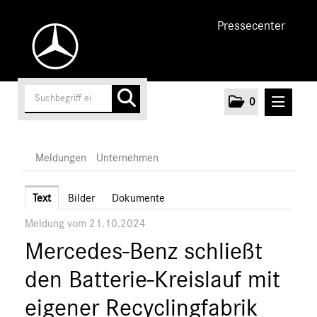
Pressecenter
0
MELDUNGEN
Meldungen
Unternehmen
Unternehmen
Text
Bilder
Dokumente
Meldung vom 21.10.2024
Marken & Produkte
Mercedes-Benz schließt
MEDIA
den Batterie-Kreislauf mit
ÜBER UNS
eigener Recyclingfabrik
ANSPRECHPARTNER