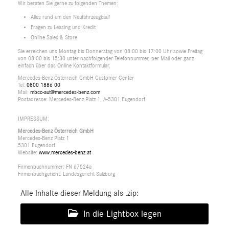
Wir beraten Sie gerne zu folgenden Themen:
Alles rund um den Neufahrzeugkauf
Fragen zu Leasing und Kredit
Online Sales & Store
Sie erreichen uns Montag bis Donnerstag von 08:00 bis 17:00 Uhr sowie Freitag
von 08:00 bis 15:30 unter nachfolgender Telefonnummer, per Mail oder ganz
einfach über das Online Kontaktformular.
Mercedes-Benz Österreich GmbH Customer Center
Tel:
0800 1886 00
Mail:
mbcc-aut@mercedes-benz.com
Postadresse: Mercedes-Benz Platz 1, A-5301 Eugendorf
IMPRESSUM:
Mercedes-Benz Österreich GmbH
Mercedes-Benz Platz 1
5301 Eugendorf
Website:
www.mercedes-benz.at
Firmenbuchnummer: FN 67524a
Firmenbuchgericht: Landesgericht Salzburg
Alle Inhalte dieser Meldung als .zip:
In die Lightbox legen