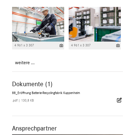
4 961 x 3 307
4 961 x 3 307
weitere ...
Dokumente (1)
88_Eröffnung Batterie-Recyclingfabrik Kuppenheim
.pdf
|
130,8 KB
Ansprechpartner