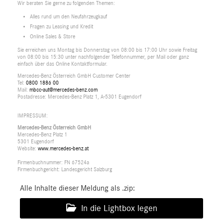
Wir beraten Sie gerne zu folgenden Themen:
Alles rund um den Neufahrzeugkauf
Fragen zu Leasing und Kredit
Online Sales & Store
Sie erreichen uns Montag bis Donnerstag von 08:00 bis 17:00 Uhr sowie Freitag
von 08:00 bis 15:30 unter nachfolgender Telefonnummer, per Mail oder ganz
einfach über das Online Kontaktformular.
Mercedes-Benz Österreich GmbH Customer Center
Tel:
0800 1886 00
Mail:
mbcc-aut@mercedes-benz.com
Postadresse: Mercedes-Benz Platz 1, A-5301 Eugendorf
IMPRESSUM:
Mercedes-Benz Österreich GmbH
Mercedes-Benz Platz 1
5301 Eugendorf
Website:
www.mercedes-benz.at
Firmenbuchnummer: FN 67524a
Firmenbuchgericht: Landesgericht Salzburg
Alle Inhalte dieser Meldung als .zip:
In die Lightbox legen