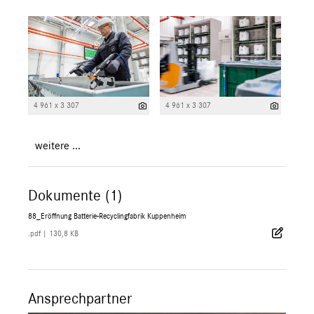
4 961 x 3 307
4 961 x 3 307
weitere ...
Dokumente (1)
88_Eröffnung Batterie-Recyclingfabrik Kuppenheim
.pdf
|
130,8 KB
Ansprechpartner