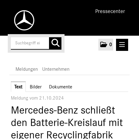
Pressecenter
0
MELDUNGEN
Meldungen
Unternehmen
Unternehmen
Text
Bilder
Dokumente
Meldung vom 21.10.2024
Marken & Produkte
Mercedes-Benz schließt
MEDIA
den Batterie-Kreislauf mit
ÜBER UNS
eigener Recyclingfabrik
ANSPRECHPARTNER