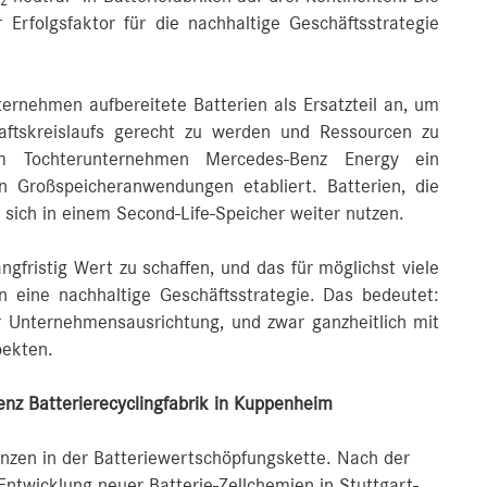
2
r Erfolgsfaktor für die nachhaltige Geschäftsstrategie
ternehmen aufbereitete Batterien als Ersatzteil an, um
ftskreislaufs gerecht zu werden und Ressourcen zu
 Tochterunternehmen Mercedes-Benz Energy ein
en Großspeicheranwendungen etabliert. Batterien, die
 sich in einem Second-Life-Speicher weiter nutzen.
gfristig Wert zu schaffen, und das für möglichst viele
 eine nachhaltige Geschäftsstrategie. Das bedeutet:
er Unternehmensausrichtung, und zwar ganzheitlich mit
pekten.
nz Batterierecyclingfabrik in Kuppenheim
nzen in der Batteriewertschöpfungskette. Nach der
twicklung neuer Batterie-Zellchemien in Stuttgart-