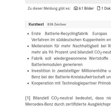
Zu dieser Meldung gibt es:
61 Bilder
1 Dok
Kurztext
838 Zeichen
Erste Batterie-Recyclingfabrik Europas
Verfahren im süddeutschen Kuppenheim erö
Meilenstein für mehr Nachhaltigkeit bei
mehr als 96 Prozent und bilanziell CO
-neu
2
Fabrik soll wiedergewonnene Wertstoffe
Batteriemodulen generieren
Investition in zweistelliger Millionenhöh
Benz bei der Batterie-Kreislaufwirtschaft
Kooperation mit Technologiepartner Primob
[1]
Bilanziell CO
-neutral bedeutet, dass n
2
Mercedes-Benz durch zertifizierte Ausgleichsp