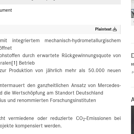
ument
Plaintext
 mit integriertem mechanisch-hydrometallurgischem
ffnet
 Rohstoffen durch erwartete Rückgewinnungsquote von
tralen
[1]
Betrieb
88
 zur Produktion von jährlich mehr als 50.000 neuen
.p
e untermauert den ganzheitlichen Ansatz von Mercedes-
 und die Wertschöpfung am Standort Deutschland
ius und renommierten Forschungsinstituten
icht vermiedene oder reduzierte CO
-Emissionen bei
2
rojekte kompensiert werden.