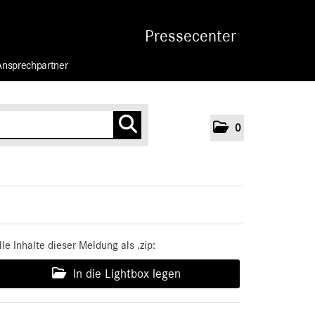
Pressecenter
Ansprechpartner
0
lle Inhalte dieser Meldung als .zip:
In die Lightbox legen