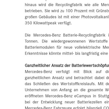
hinaus wird die Recyclingfabrik wie alle Mer
betrieben. Sie wird zu 100 Prozent mit Grüns
großen Gebäudes ist mit einer Photovoltaikanl
350 Kilowattpeak verfügt.
Die Mercedes-Benz Batterie-Recyclingfabri
Tonnen. Die wiedergewonnenen Wertstoffe
Batteriemodulen für neue vollelektrische M
Erkenntnisse könnte mittel- bis langfristig ein
Ganzheitlicher Ansatz der Batteriewertschöpfu
Mercedes-Benz verfolgt mit Blick auf die
ganzheitlichen Ansatz und betrachtet dabei d
das Schließen des Wertstoffkreislaufs. Mit d
Unternehmen von Anfang an die gesamte Wer
eröffneten Mercedes-Benz eCampus in Stuttga
bei der Entwicklung neuer Batteriezellen ei
Mercedes-Benz Fahrzeuge erfolgt bilanziell CO