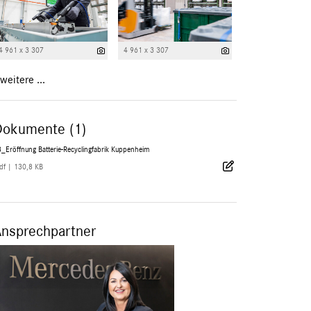
4 961 x 3 307
4 961 x 3 307
weitere ...
Dokumente (1)
_Eröffnung Batterie-Recyclingfabrik Kuppenheim
df
|
130,8 KB
Ansprechpartner