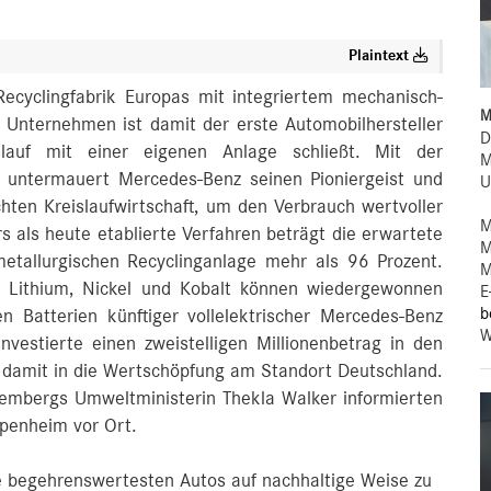
Plaintext
Recyclingfabrik Europas mit integriertem mechanisch-
M
 Unternehmen ist damit der erste Automobilhersteller
D
islauf mit einer eigenen Anlage schließt. Mit der
M
 untermauert Mercedes-Benz seinen Pioniergeist und
U
chten Kreislaufwirtschaft, um den Verbrauch wertvoller
M
s als heute etablierte Verfahren beträgt die erwartete
M
tallurgischen Recyclinganlage mehr als 96 Prozent.
M
ie Lithium, Nickel und Kobalt können wiedergewonnen
E
b
n Batterien künftiger vollelektrischer Mercedes-Benz
W
vestierte einen zweistelligen Millionenbetrag in den
d damit in die Wertschöpfung am Standort Deutschland.
embergs Umweltministerin Thekla Walker informierten
ppenheim vor Ort.
ie begehrenswertesten Autos auf nachhaltige Weise zu