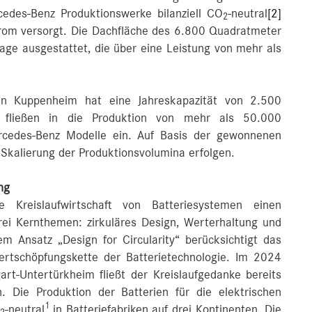
cedes-Benz Produktionswerke bilanziell CO
-neutral
[2]
2
trom versorgt. Die Dachfläche des 6.800 Quadratmeter
age ausgestattet, die über eine Leistung von mehr als
k in Kuppenheim hat eine Jahreskapazität von 2.500
 fließen in die Produktion von mehr als 50.000
ercedes-Benz Modelle ein. Auf Basis der gewonnenen
e Skalierung der Produktionsvolumina erfolgen.
ng
 Kreislaufwirtschaft von Batteriesystemen einen
rei Kernthemen: zirkuläres Design, Werterhaltung und
em Ansatz „Design for Circularity“ berücksichtigt das
tschöpfungskette der Batterietechnologie. Im 2024
rt-Untertürkheim fließt der Kreislaufgedanke bereits
n. Die Produktion der Batterien für die elektrischen
1
-neutral
in Batteriefabriken auf drei Kontinenten. Die