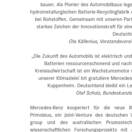
bauen. Als Pionier des Automobilbaus lege
hydrometallurgischen Batterie-Recyclingfabrik
bei Rohstoffen. Gemeinsam mit unseren Part
starkes Zeichen der Innovationskraft für ei
Deutschl
Ola Källenius, Vorstandsvor
„Die Zukunft des Automobils ist elektrisch und
Batterien ressourcenschonend und nachha
Kreislaufwirtschaft ist ein Wachstumsmotor u
unserer Klimaziele! Ich gratuliere Mercedes
Kuppenheim. Deutschland bleibt ein Le
Olaf Scholz, Bundeskanzl
Mercedes-Benz kooperiert für die neue Bat
Primobius, ein Joint-Venture des deutsche
group und des australischen Prozesstec
wissenschaftlichen Forschungsprojekts mi