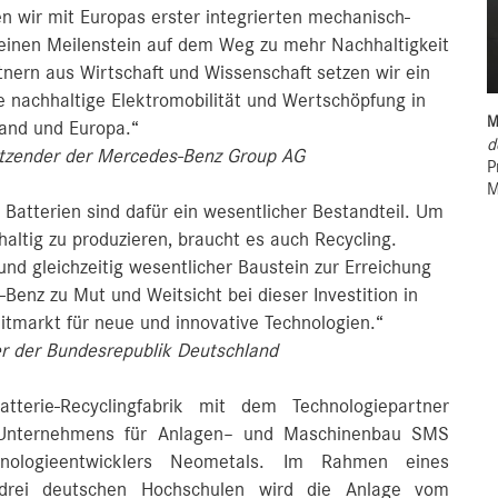
n wir mit Europas erster integrierten mechanisch-
 einen Meilenstein auf dem Weg zu mehr Nachhaltigkeit
nern aus Wirtschaft und Wissenschaft setzen wir ein
ne nachhaltige Elektromobilität und Wertschöpfung in
M
and und Europa.“
d
sitzender der Mercedes-Benz Group AG
P
M
 Batterien sind dafür ein wesentlicher Bestandteil. Um
ltig zu produzieren, braucht es auch Recycling.
nd gleichzeitig wesentlicher Baustein zur Erreichung
-Benz zu Mut und Weitsicht bei dieser Investition in
itmarkt für neue und innovative Technologien.“
er der Bundesrepublik Deutschland
terie-Recyclingfabrik mit dem Technologiepartner
n Unternehmens für Anlagen– und Maschinenbau SMS
hnologieentwicklers Neometals. Im Rahmen eines
t drei deutschen Hochschulen wird die Anlage vom