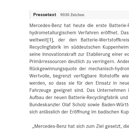
Pressetext
9030 Zeichen
Mercedes-Benz hat heute die erste Batterie-
hydrometallurgischem Verfahren eröffnet. Das
weltweit
[1]
, der den Batterie-Wertstoffkre
Recyclingfabrik im süddeutschen Kuppenheim
seine Innovationskraft zur Etablierung einer e
Primärressourcen deutlich zu verringern. Ander
Rückgewinnungsquote der mechanisch-hydrome
Wertvolle, begrenzt verfügbare Rohstoffe w
werden, so dass sie für den Einsatz in neue
Fahrzeuge geeignet sind. Das Unternehmen in
Aufbau der neuen Batterie-Recyclingfabrik un
Bundeskanzler Olaf Scholz sowie Baden-Württ
sich anlässlich der Eröffnung im badischen Ku
„Mercedes-Benz hat sich zum Ziel gesetzt, d