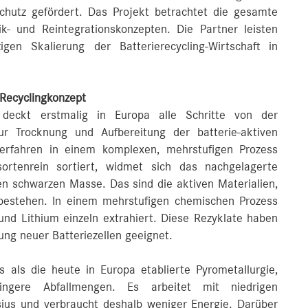
chutz gefördert. Das Projekt betrachtet die gesamte
ik- und Reintegrationskonzepten. Die Partner leisten
gen Skalierung der Batterierecycling-Wirtschaft in
 Recyclingkonzept
k deckt erstmalig in Europa alle Schritte von der
ur Trocknung und Aufbereitung der batterie-aktiven
rfahren in einem komplexen, mehrstufigen Prozess
sortenrein sortiert, widmet sich das nachgelagerte
n schwarzen Masse. Das sind die aktiven Materialien,
 bestehen. In einem mehrstufigen chemischen Prozess
und Lithium einzeln extrahiert. Diese Rezyklate haben
lung neuer Batteriezellen geeignet.
s als die heute in Europa etablierte Pyrometallurgie,
ingere Abfallmengen. Es arbeitet mit niedrigen
ius und verbraucht deshalb weniger Energie. Darüber