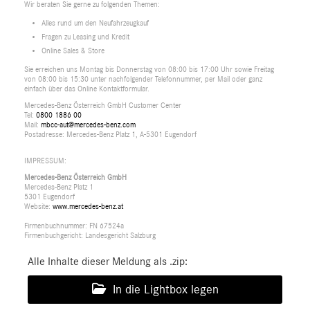
Wir beraten Sie gerne zu folgenden Themen:
Alles rund um den Neufahrzeugkauf
Fragen zu Leasing und Kredit
Online Sales & Store
Sie erreichen uns Montag bis Donnerstag von 08:00 bis 17:00 Uhr sowie Freitag
von 08:00 bis 15:30 unter nachfolgender Telefonnummer, per Mail oder ganz
einfach über das Online Kontaktformular.
Mercedes-Benz Österreich GmbH Customer Center
Tel:
0800 1886 00
Mail:
mbcc-aut@mercedes-benz.com
Postadresse: Mercedes-Benz Platz 1, A-5301 Eugendorf
IMPRESSUM:
Mercedes-Benz Österreich GmbH
Mercedes-Benz Platz 1
5301 Eugendorf
Website:
www.mercedes-benz.at
Firmenbuchnummer: FN 67524a
Firmenbuchgericht: Landesgericht Salzburg
Alle Inhalte dieser Meldung als .zip:
In die Lightbox legen