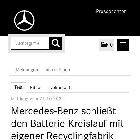
Pressecenter
0
MELDUNGEN
Meldungen
Unternehmen
Unternehmen
Text
Bilder
Dokumente
Meldung vom 21.10.2024
Marken & Produkte
Mercedes-Benz schließt
MEDIA
den Batterie-Kreislauf mit
ÜBER UNS
eigener Recyclingfabrik
ANSPRECHPARTNER