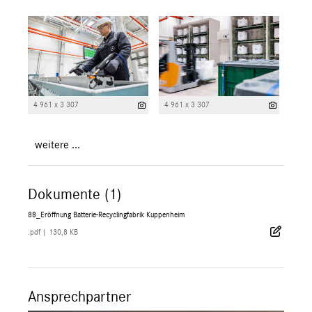
4 961 x 3 307
4 961 x 3 307
weitere ...
Dokumente (1)
88_Eröffnung Batterie-Recyclingfabrik Kuppenheim
.pdf
|
130,8 KB
Ansprechpartner